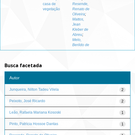
casa de
Resende,
vegetação
Renato de
Oliveira
;
Mattos,
Jean
Kleber de
Abreu
;
Melo,
Berildo de
Busca facetada
Autor
Junqueira, Nilton Tadeu Vilela
2
Peixoto, José Ricardo
2
Leão, Rafaela Mariana Kososki
1
Pinto, Patrícia Hossoe Dantas
1