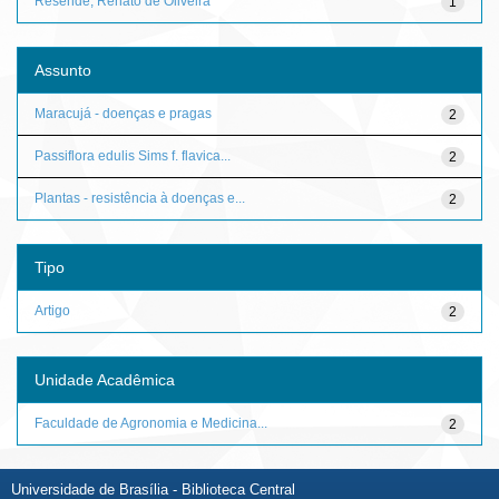
Resende, Renato de Oliveira
1
Assunto
Maracujá - doenças e pragas
2
Passiflora edulis Sims f. flavica...
2
Plantas - resistência à doenças e...
2
Tipo
Artigo
2
Unidade Acadêmica
Faculdade de Agronomia e Medicina...
2
Universidade de Brasília - Biblioteca Central