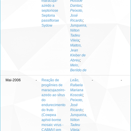
maracujá-
Hossoe
azedo a
Dantas
;
septoriose
Peixoto,
Septoria
José
passiflorae
Ricardo
;
Sydow
Junqueira,
Nilton
Tadeu
Vilela
;
Mattos,
Jean
Kleber de
Abreu
;
Melo,
Berildo de
Mai-2006
-
Reação de
Leão,
-
-
progênies de
Rafaela
maracujazeiro-
Mariana
azedo ao vírus
Kososki
;
do
Peixoto,
endurecimento
José
do fruto
Ricardo
;
(Cowpea
Junqueira,
aphid-borne
Nilton
mosaic virus -
Tadeu
CABMV) em
Vilela
;