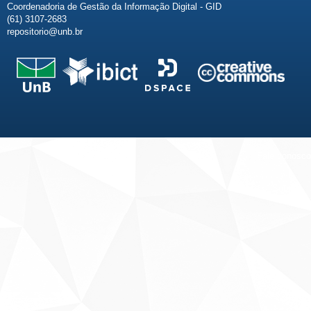
Coordenadoria de Gestão da Informação Digital - GID
(61) 3107-2683
repositorio@unb.br
Fale conosco
Sobre