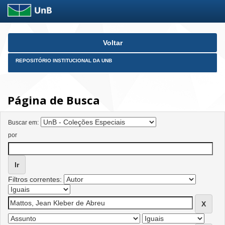
Skip
Voltar
navigation
REPOSITÓRIO INSTITUCIONAL DA UNB
Página de Busca
Buscar em:
por
Filtros correntes: