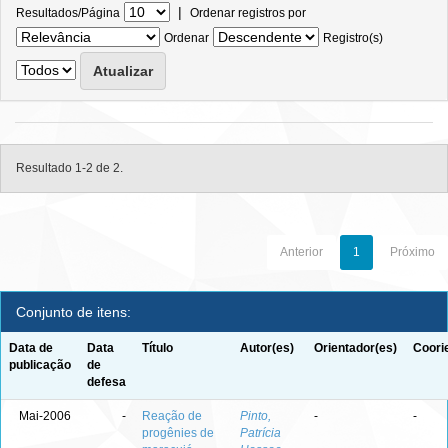
|
Resultados/Página
Ordenar registros por
Ordenar
Registro(s)
Resultado 1-2 de 2.
Anterior
1
Próximo
Conjunto de itens:
Data de
Data
Título
Autor(es)
Orientador(es)
Coori
publicação
de
defesa
Mai-2006
-
Reação de
Pinto,
-
-
progênies de
Patrícia