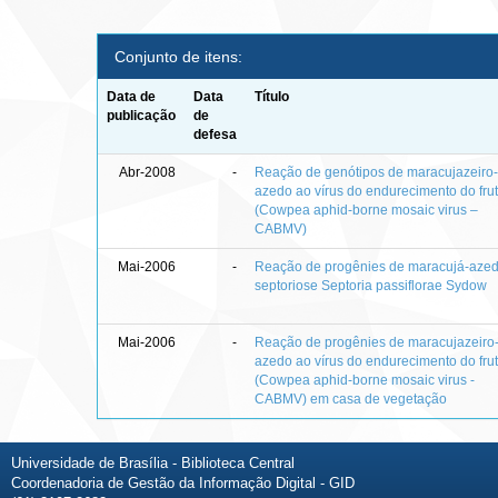
Conjunto de itens:
Data de
Data
Título
publicação
de
defesa
Abr-2008
-
Reação de genótipos de maracujazeiro
azedo ao vírus do endurecimento do fru
(Cowpea aphid-borne mosaic virus –
CABMV)
Mai-2006
-
Reação de progênies de maracujá-aze
septoriose Septoria passiflorae Sydow
Mai-2006
-
Reação de progênies de maracujazeiro
azedo ao vírus do endurecimento do fru
(Cowpea aphid-borne mosaic virus -
CABMV) em casa de vegetação
Universidade de Brasília - Biblioteca Central
Coordenadoria de Gestão da Informação Digital - GID