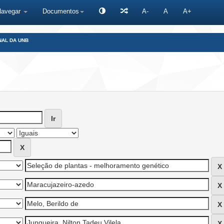
Navegar
Documentos
A-
A
A+
NAL DA UNB