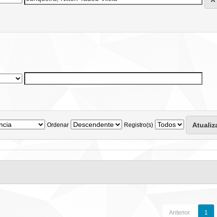
Ordenar
Registro(s)
Anterior
1