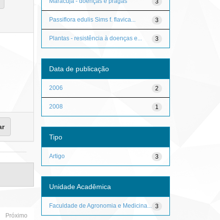
Maracujá - doenças e pragas
3
Passiflora edulis Sims f. flavica...
3
Plantas - resistência à doenças e...
3
Data de publicação
2006
2
2008
1
Tipo
Artigo
3
Unidade Acadêmica
Faculdade de Agronomia e Medicina...
3
Próximo