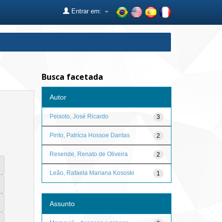
Entrar em:
Busca facetada
Autor
Peixoto, José Ricardo
3
Pinto, Patrícia Hossoe Dantas
2
Resende, Renato de Oliveira
2
Leão, Rafaela Mariana Kososki
1
Assunto