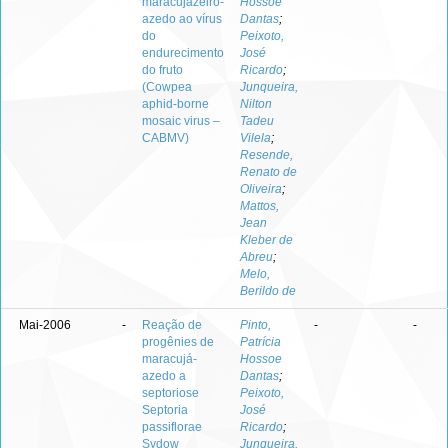
maracujazeiro-
Hossoe
azedo ao vírus
Dantas
;
do
Peixoto,
endurecimento
José
do fruto
Ricardo
;
(Cowpea
Junqueira,
aphid-borne
Nilton
mosaic virus –
Tadeu
CABMV)
Vilela
;
Resende,
Renato de
Oliveira
;
Mattos,
Jean
Kleber de
Abreu
;
Melo,
Berildo de
Mai-2006
-
Reação de
Pinto,
-
-
progênies de
Patrícia
maracujá-
Hossoe
azedo a
Dantas
;
septoriose
Peixoto,
Septoria
José
passiflorae
Ricardo
;
Sydow
Junqueira,