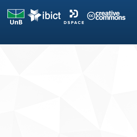
Fale conosco
Sobre