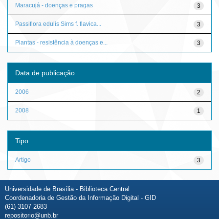
Maracujá - doenças e pragas
3
Passiflora edulis Sims f. flavica...
3
Plantas - resistência à doenças e...
3
Data de publicação
2006
2
2008
1
Tipo
Artigo
3
Universidade de Brasília - Biblioteca Central
Coordenadoria de Gestão da Informação Digital - GID
(61) 3107-2683
repositorio@unb.br