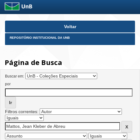
Skip
Voltar
navigation
REPOSITÓRIO INSTITUCIONAL DA UNB
Página de Busca
Buscar em:
por
Filtros correntes: