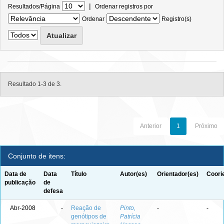
|
Resultados/Página
Ordenar registros por
Ordenar
Registro(s)
Resultado 1-3 de 3.
Anterior
1
Próximo
Conjunto de itens:
Data de
Data
Título
Autor(es)
Orientador(es)
Coori
publicação
de
defesa
Abr-2008
-
Reação de
Pinto,
-
-
genótipos de
Patrícia