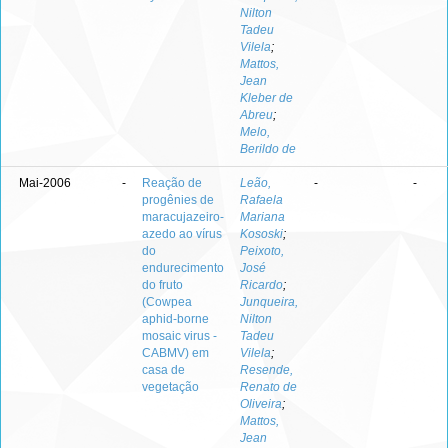
Nilton
Tadeu
Vilela
;
Mattos,
Jean
Kleber de
Abreu
;
Melo,
Berildo de
Mai-2006
-
Reação de
Leão,
-
-
progênies de
Rafaela
maracujazeiro-
Mariana
azedo ao vírus
Kososki
;
do
Peixoto,
endurecimento
José
do fruto
Ricardo
;
(Cowpea
Junqueira,
aphid-borne
Nilton
mosaic virus -
Tadeu
CABMV) em
Vilela
;
casa de
Resende,
vegetação
Renato de
Oliveira
;
Mattos,
Jean