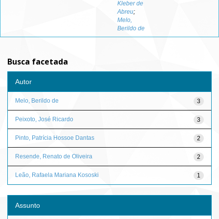
Kleber de
Abreu
;
Melo,
Berildo de
Busca facetada
Autor
Melo, Berildo de
3
Peixoto, José Ricardo
3
Pinto, Patrícia Hossoe Dantas
2
Resende, Renato de Oliveira
2
Leão, Rafaela Mariana Kososki
1
Assunto