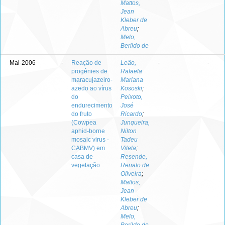
Mattos,
Jean
Kleber de
Abreu
;
Melo,
Berildo de
Mai-2006
-
Reação de
Leão,
-
-
progênies de
Rafaela
maracujazeiro-
Mariana
azedo ao vírus
Kososki
;
do
Peixoto,
endurecimento
José
do fruto
Ricardo
;
(Cowpea
Junqueira,
aphid-borne
Nilton
mosaic virus -
Tadeu
CABMV) em
Vilela
;
casa de
Resende,
vegetação
Renato de
Oliveira
;
Mattos,
Jean
Kleber de
Abreu
;
Melo,