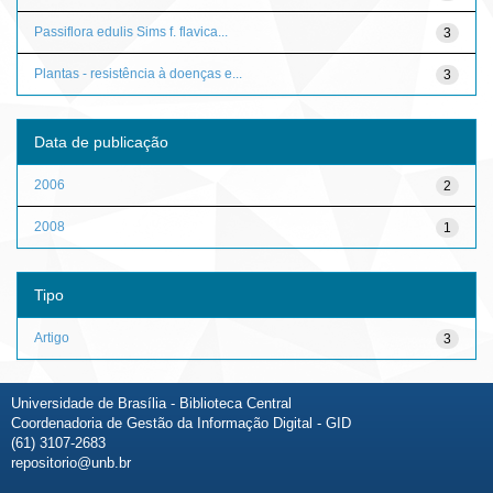
Passiflora edulis Sims f. flavica...
3
Plantas - resistência à doenças e...
3
Data de publicação
2006
2
2008
1
Tipo
Artigo
3
Universidade de Brasília - Biblioteca Central
Coordenadoria de Gestão da Informação Digital - GID
(61) 3107-2683
repositorio@unb.br