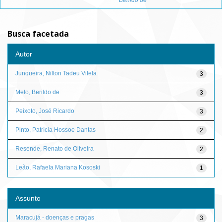
Berildo de
Busca facetada
Autor
Junqueira, Nilton Tadeu Vilela
3
Melo, Berildo de
3
Peixoto, José Ricardo
3
Pinto, Patrícia Hossoe Dantas
2
Resende, Renato de Oliveira
2
Leão, Rafaela Mariana Kososki
1
Assunto
Maracujá - doenças e pragas
3