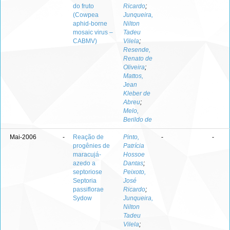
do fruto
Ricardo
;
(Cowpea
Junqueira,
aphid-borne
Nilton
mosaic virus –
Tadeu
CABMV)
Vilela
;
Resende,
Renato de
Oliveira
;
Mattos,
Jean
Kleber de
Abreu
;
Melo,
Berildo de
Mai-2006
-
Reação de
Pinto,
-
-
progênies de
Patrícia
maracujá-
Hossoe
azedo a
Dantas
;
septoriose
Peixoto,
Septoria
José
passiflorae
Ricardo
;
Sydow
Junqueira,
Nilton
Tadeu
Vilela
;