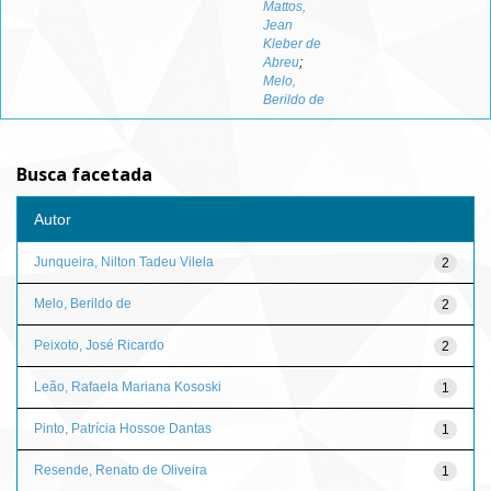
Mattos,
Jean
Kleber de
Abreu
;
Melo,
Berildo de
Busca facetada
Autor
Junqueira, Nilton Tadeu Vilela
2
Melo, Berildo de
2
Peixoto, José Ricardo
2
Leão, Rafaela Mariana Kososki
1
Pinto, Patrícia Hossoe Dantas
1
Resende, Renato de Oliveira
1