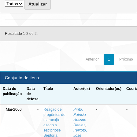
Resultado 1-2 de 2.
Anterior
1
Próximo
Conjunto de itens:
Data de
Data
Título
Autor(es)
Orientador(es)
Coori
publicação
de
defesa
Mai-2006
-
Reação de
Pinto,
-
-
progênies de
Patrícia
maracujá-
Hossoe
azedo a
Dantas
;
septoriose
Peixoto,
Septoria
José