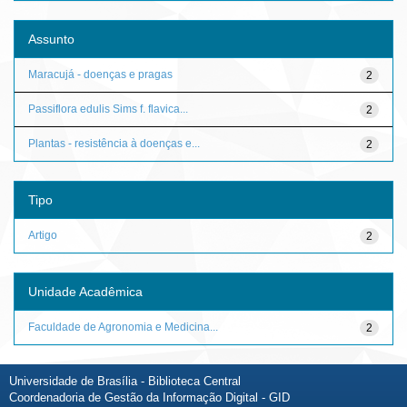
Assunto
Maracujá - doenças e pragas
2
Passiflora edulis Sims f. flavica...
2
Plantas - resistência à doenças e...
2
Tipo
Artigo
2
Unidade Acadêmica
Faculdade de Agronomia e Medicina...
2
Universidade de Brasília - Biblioteca Central
Coordenadoria de Gestão da Informação Digital - GID