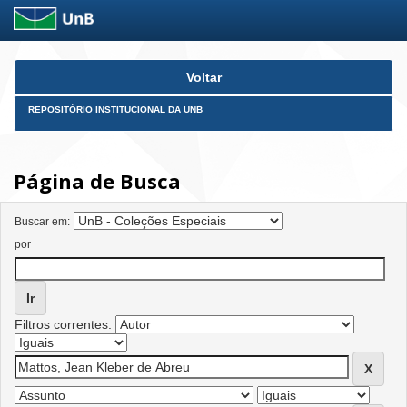
Skip
Voltar
navigation
REPOSITÓRIO INSTITUCIONAL DA UNB
Página de Busca
Buscar em:
por
Filtros correntes: