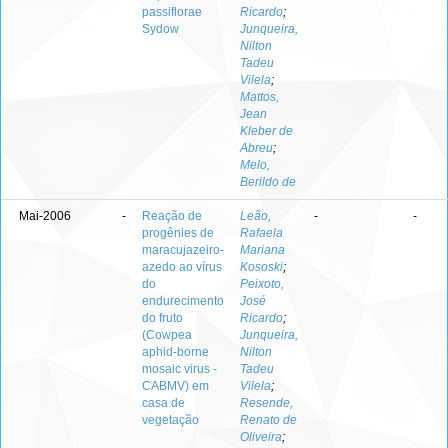
passiflorae
Ricardo
;
Sydow
Junqueira,
Nilton
Tadeu
Vilela
;
Mattos,
Jean
Kleber de
Abreu
;
Melo,
Berildo de
Mai-2006
-
Reação de
Leão,
-
-
progênies de
Rafaela
maracujazeiro-
Mariana
azedo ao vírus
Kososki
;
do
Peixoto,
endurecimento
José
do fruto
Ricardo
;
(Cowpea
Junqueira,
aphid-borne
Nilton
mosaic virus -
Tadeu
CABMV) em
Vilela
;
casa de
Resende,
vegetação
Renato de
Oliveira
;