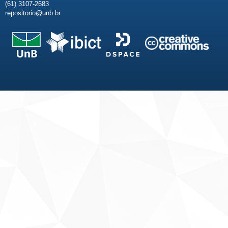
(61) 3107-2683
repositorio@unb.br
Fale conosco
Sobre