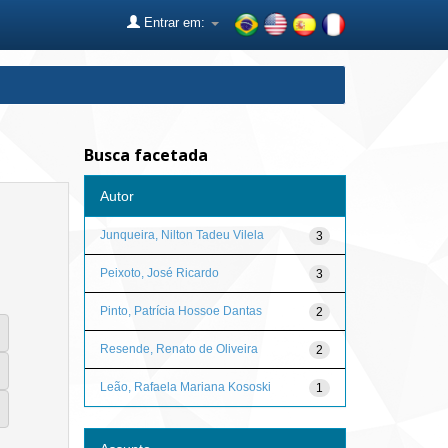
Entrar em:
Busca facetada
Autor
Junqueira, Nilton Tadeu Vilela
3
Peixoto, José Ricardo
3
Pinto, Patrícia Hossoe Dantas
2
Resende, Renato de Oliveira
2
Leão, Rafaela Mariana Kososki
1