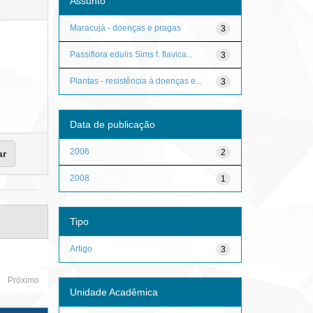
Assunto
Maracujá - doenças e pragas
3
Passiflora edulis Sims f. flavica...
3
Plantas - resistência à doenças e...
3
Data de publicação
2006
2
2008
1
Tipo
Artigo
3
Próximo
Unidade Acadêmica