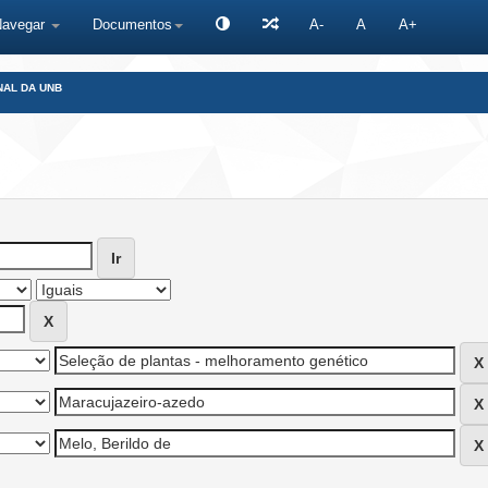
Navegar
Documentos
A-
A
A+
NAL DA UNB