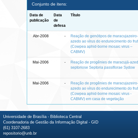
Conjunto de itens:
Data de
Data
Título
publicação
de
defesa
Abr-2008
-
Reação de genótipos de maracujazeiro
azedo ao vírus do endurecimento do fru
(Cowpea aphid-borne mosaic virus –
CABMV)
Mai-2006
-
Reação de progênies de maracujá-aze
septoriose Septoria passiflorae Sydow
Mai-2006
-
Reação de progênies de maracujazeiro
azedo ao vírus do endurecimento do fru
(Cowpea aphid-borne mosaic virus -
CABMV) em casa de vegetação
Universidade de Brasília - Biblioteca Central
Coordenadoria de Gestão da Informação Digital - GID
(61) 3107-2683
repositorio@unb.br