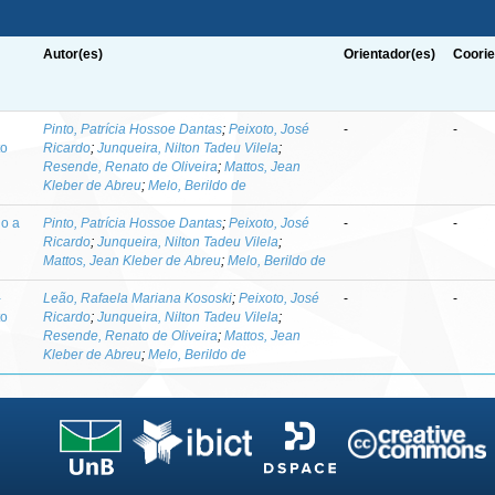
Autor(es)
Orientador(es)
Coorie
-
Pinto, Patrícia Hossoe Dantas
;
Peixoto, José
-
-
to
Ricardo
;
Junqueira, Nilton Tadeu Vilela
;
Resende, Renato de Oliveira
;
Mattos, Jean
Kleber de Abreu
;
Melo, Berildo de
do a
Pinto, Patrícia Hossoe Dantas
;
Peixoto, José
-
-
Ricardo
;
Junqueira, Nilton Tadeu Vilela
;
Mattos, Jean Kleber de Abreu
;
Melo, Berildo de
-
Leão, Rafaela Mariana Kososki
;
Peixoto, José
-
-
to
Ricardo
;
Junqueira, Nilton Tadeu Vilela
;
Resende, Renato de Oliveira
;
Mattos, Jean
Kleber de Abreu
;
Melo, Berildo de