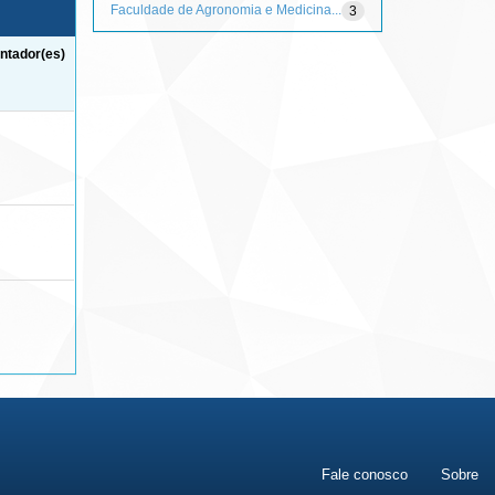
Faculdade de Agronomia e Medicina...
3
ntador(es)
Fale conosco
Sobre