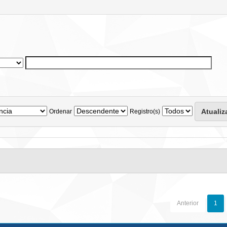
Ordenar
Registro(s)
Anterior
1