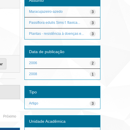
Assunto
Maracujazeiro-azedo
3
Passiflora edulis Sims f. flavica...
3
Plantas - resistência à doenças e...
3
Data de publicação
2006
2
2008
1
Tipo
Artigo
3
Próximo
Unidade Acadêmica