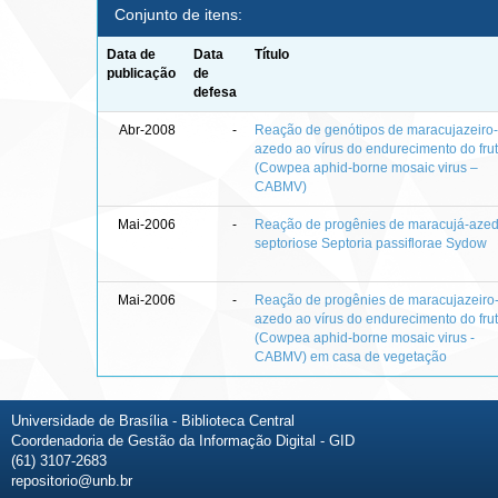
Conjunto de itens:
Data de
Data
Título
publicação
de
defesa
Abr-2008
-
Reação de genótipos de maracujazeiro
azedo ao vírus do endurecimento do fru
(Cowpea aphid-borne mosaic virus –
CABMV)
Mai-2006
-
Reação de progênies de maracujá-aze
septoriose Septoria passiflorae Sydow
Mai-2006
-
Reação de progênies de maracujazeiro
azedo ao vírus do endurecimento do fru
(Cowpea aphid-borne mosaic virus -
CABMV) em casa de vegetação
Universidade de Brasília - Biblioteca Central
Coordenadoria de Gestão da Informação Digital - GID
(61) 3107-2683
repositorio@unb.br