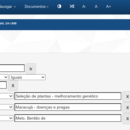
Navegar
Documentos
A-
A
A+
NAL DA UNB