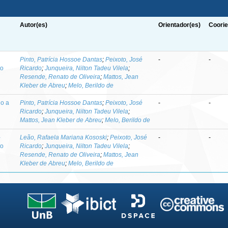
Autor(es)
Orientador(es)
Coorie
-
Pinto, Patrícia Hossoe Dantas
;
Peixoto, José
-
-
to
Ricardo
;
Junqueira, Nilton Tadeu Vilela
;
Resende, Renato de Oliveira
;
Mattos, Jean
Kleber de Abreu
;
Melo, Berildo de
do a
Pinto, Patrícia Hossoe Dantas
;
Peixoto, José
-
-
Ricardo
;
Junqueira, Nilton Tadeu Vilela
;
Mattos, Jean Kleber de Abreu
;
Melo, Berildo de
-
Leão, Rafaela Mariana Kososki
;
Peixoto, José
-
-
to
Ricardo
;
Junqueira, Nilton Tadeu Vilela
;
Resende, Renato de Oliveira
;
Mattos, Jean
Kleber de Abreu
;
Melo, Berildo de