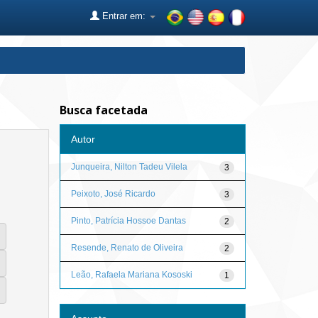
Entrar em:
Busca facetada
Autor
Junqueira, Nilton Tadeu Vilela
3
Peixoto, José Ricardo
3
Pinto, Patrícia Hossoe Dantas
2
Resende, Renato de Oliveira
2
Leão, Rafaela Mariana Kososki
1