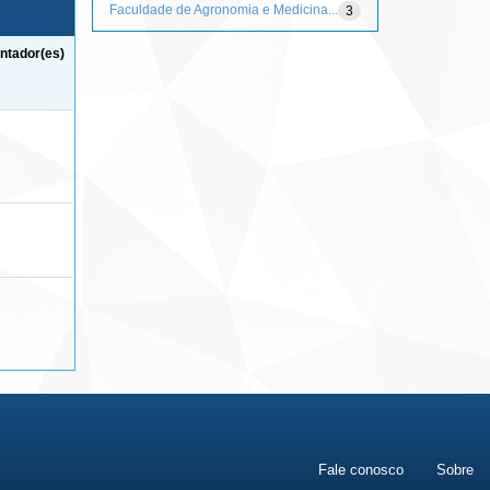
Faculdade de Agronomia e Medicina...
3
ntador(es)
Fale conosco
Sobre