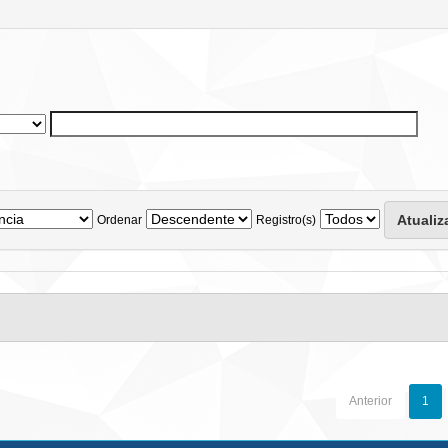
Ordenar
Registro(s)
Anterior
1