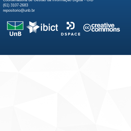
(61) 3107-2683
repositorio@unb.br
Fale conosco
Sobre