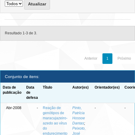
Resultado 1-3 de 3.
Anterior
1
Próximo
Conjunto de itens:
Data de
Data
Título
Autor(es)
Orientador(es)
Coori
publicação
de
defesa
Abr-2008
-
Reação de
Pinto,
-
-
genótipos de
Patrícia
maracujazeiro-
Hossoe
azedo ao vírus
Dantas
;
do
Peixoto,
endurecimento
José