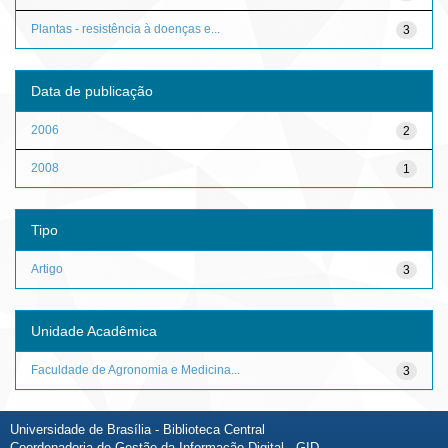
Plantas - resistência à doenças e...
3
Data de publicação
2006
2
2008
1
Tipo
Artigo
3
Unidade Acadêmica
Faculdade de Agronomia e Medicina...
3
Universidade de Brasília - Biblioteca Central
Coordenadoria de Gestão da Informação Digital - GID