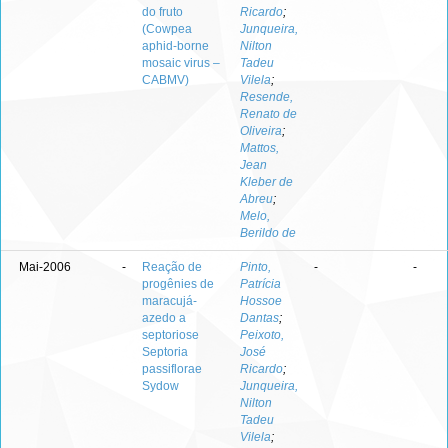
do fruto
Ricardo
;
(Cowpea
Junqueira,
aphid-borne
Nilton
mosaic virus –
Tadeu
CABMV)
Vilela
;
Resende,
Renato de
Oliveira
;
Mattos,
Jean
Kleber de
Abreu
;
Melo,
Berildo de
Mai-2006
-
Reação de
Pinto,
-
-
progênies de
Patrícia
maracujá-
Hossoe
azedo a
Dantas
;
septoriose
Peixoto,
Septoria
José
passiflorae
Ricardo
;
Sydow
Junqueira,
Nilton
Tadeu
Vilela
;