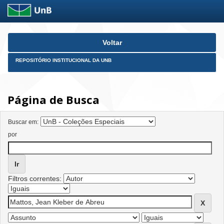
Skip
Voltar
navigation
REPOSITÓRIO INSTITUCIONAL DA UNB
Página de Busca
Buscar em:
por
Filtros correntes: