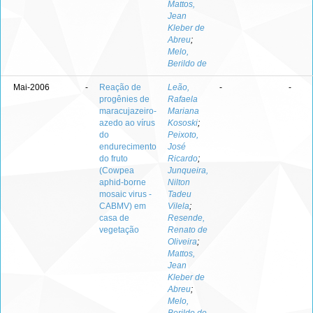
Mattos,
Jean
Kleber de
Abreu
;
Melo,
Berildo de
Mai-2006
-
Reação de
Leão,
-
-
progênies de
Rafaela
maracujazeiro-
Mariana
azedo ao vírus
Kososki
;
do
Peixoto,
endurecimento
José
do fruto
Ricardo
;
(Cowpea
Junqueira,
aphid-borne
Nilton
mosaic virus -
Tadeu
CABMV) em
Vilela
;
casa de
Resende,
vegetação
Renato de
Oliveira
;
Mattos,
Jean
Kleber de
Abreu
;
Melo,