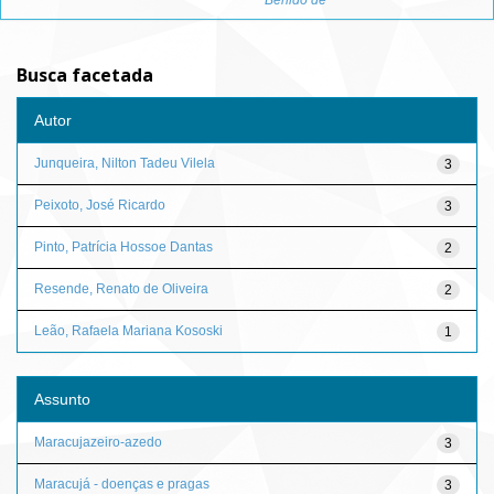
Berildo de
Busca facetada
Autor
Junqueira, Nilton Tadeu Vilela
3
Peixoto, José Ricardo
3
Pinto, Patrícia Hossoe Dantas
2
Resende, Renato de Oliveira
2
Leão, Rafaela Mariana Kososki
1
Assunto
Maracujazeiro-azedo
3
Maracujá - doenças e pragas
3