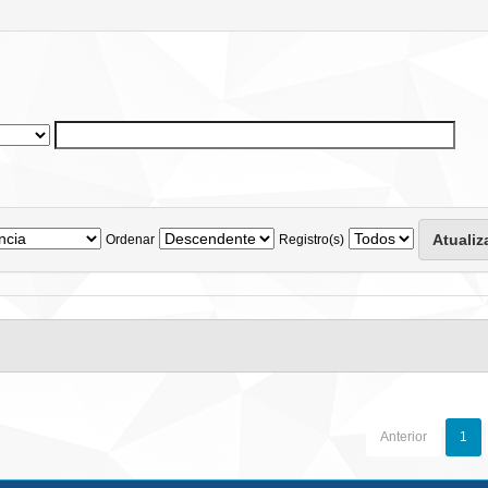
Ordenar
Registro(s)
Anterior
1