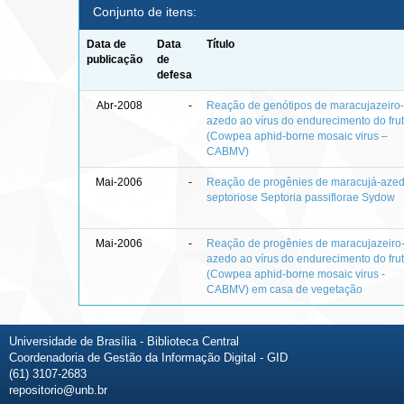
Conjunto de itens:
Data de
Data
Título
publicação
de
defesa
Abr-2008
-
Reação de genótipos de maracujazeiro
azedo ao vírus do endurecimento do fru
(Cowpea aphid-borne mosaic virus –
CABMV)
Mai-2006
-
Reação de progênies de maracujá-aze
septoriose Septoria passiflorae Sydow
Mai-2006
-
Reação de progênies de maracujazeiro
azedo ao vírus do endurecimento do fru
(Cowpea aphid-borne mosaic virus -
CABMV) em casa de vegetação
Universidade de Brasília - Biblioteca Central
Coordenadoria de Gestão da Informação Digital - GID
(61) 3107-2683
repositorio@unb.br