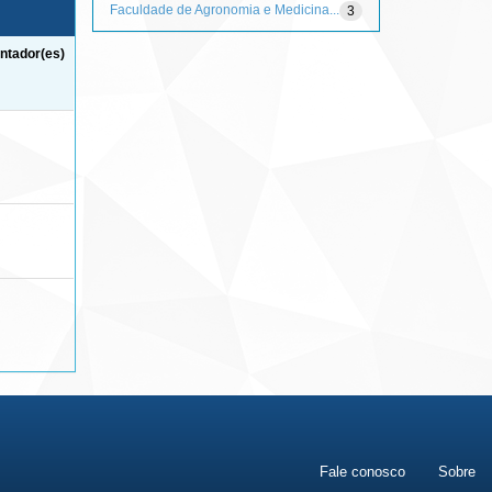
Faculdade de Agronomia e Medicina...
3
ntador(es)
Fale conosco
Sobre