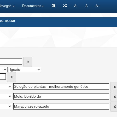
Navegar
Documentos
A-
A
A+
NAL DA UNB