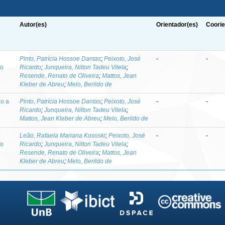
Autor(es)
Orientador(es)
Coorie
-
Pinto, Patrícia Hossoe Dantas
;
Peixoto, José
-
-
to
Ricardo
;
Junqueira, Nilton Tadeu Vilela
;
Resende, Renato de Oliveira
;
Mattos, Jean
Kleber de Abreu
;
Melo, Berildo de
do a
Pinto, Patrícia Hossoe Dantas
;
Peixoto, José
-
-
Ricardo
;
Junqueira, Nilton Tadeu Vilela
;
Mattos, Jean Kleber de Abreu
;
Melo, Berildo de
-
Leão, Rafaela Mariana Kososki
;
Peixoto, José
-
-
to
Ricardo
;
Junqueira, Nilton Tadeu Vilela
;
Resende, Renato de Oliveira
;
Mattos, Jean
Kleber de Abreu
;
Melo, Berildo de