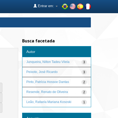
Entrar em:
Busca facetada
Autor
Junqueira, Nilton Tadeu Vilela
3
Peixoto, José Ricardo
3
Pinto, Patrícia Hossoe Dantas
2
Resende, Renato de Oliveira
2
Leão, Rafaela Mariana Kososki
1