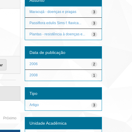
Assunto
Maracujá - doenças e pragas
3
Passiflora edulis Sims f. flavica...
3
Plantas - resistência à doenças e...
3
Data de publicação
2006
2
2008
1
Tipo
Artigo
3
Próximo
Unidade Acadêmica