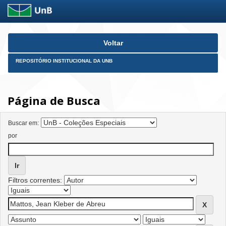
Skip
Voltar
navigation
REPOSITÓRIO INSTITUCIONAL DA UNB
Página de Busca
Buscar em:
por
Filtros correntes: