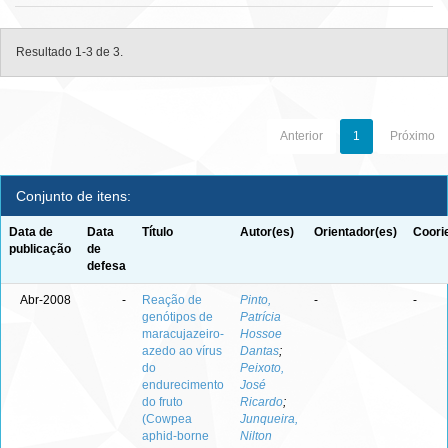
Resultado 1-3 de 3.
Anterior
1
Próximo
Conjunto de itens:
Data de
Data
Título
Autor(es)
Orientador(es)
Coori
publicação
de
defesa
Abr-2008
-
Reação de
Pinto,
-
-
genótipos de
Patrícia
maracujazeiro-
Hossoe
azedo ao vírus
Dantas
;
do
Peixoto,
endurecimento
José
do fruto
Ricardo
;
(Cowpea
Junqueira,
aphid-borne
Nilton