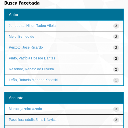
Busca facetada
Autor
Junqueira, Nilton Tadeu Vilela
3
Melo, Berildo de
3
Peixoto, José Ricardo
3
Pinto, Patrícia Hossoe Dantas
2
Resende, Renato de Oliveira
2
Leão, Rafaela Mariana Kososki
1
Assunto
Maracujazeiro-azedo
3
Passiflora edulis Sims f. flavica...
3