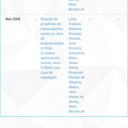
Melo,
Berildo de
Mai-2006
-
Reação de
Leão,
-
-
progênies de
Rafaela
maracujazeiro-
Mariana
azedo ao vírus
Kososki
;
do
Peixoto,
endurecimento
José
do fruto
Ricardo
;
(Cowpea
Junqueira,
aphid-borne
Nilton
mosaic virus -
Tadeu
CABMV) em
Vilela
;
casa de
Resende,
vegetação
Renato de
Oliveira
;
Mattos,
Jean
Kleber de
Abreu
;
Melo,
Berildo de