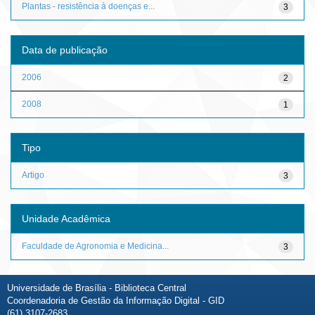
Plantas - resistência à doenças e...
3
Data de publicação
2006
2
2008
1
Tipo
Artigo
3
Unidade Acadêmica
Faculdade de Agronomia e Medicina...
3
Universidade de Brasília - Biblioteca Central
Coordenadoria de Gestão da Informação Digital - GID
(61) 3107-2683