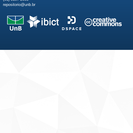
repositorio@unb.br
Fale conosco
Sobre