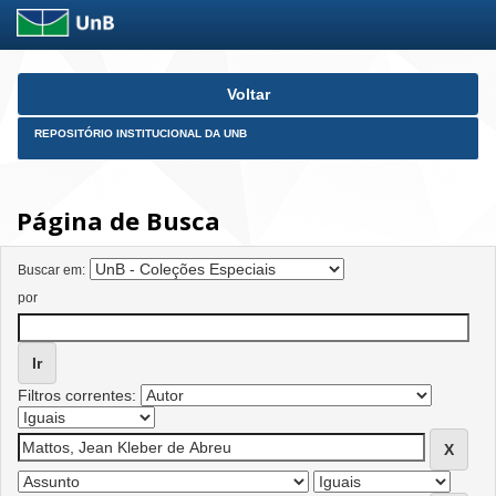
Skip
Voltar
navigation
REPOSITÓRIO INSTITUCIONAL DA UNB
Página de Busca
Buscar em:
por
Filtros correntes: