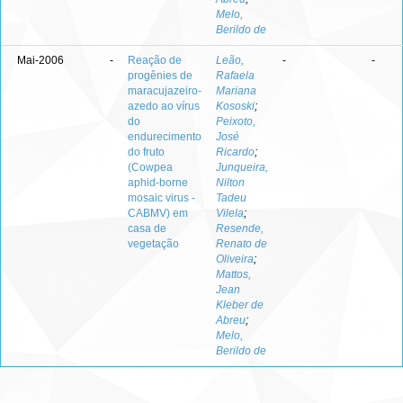
Melo,
Berildo de
Mai-2006
-
Reação de
Leão,
-
-
progênies de
Rafaela
maracujazeiro-
Mariana
azedo ao vírus
Kososki
;
do
Peixoto,
endurecimento
José
do fruto
Ricardo
;
(Cowpea
Junqueira,
aphid-borne
Nilton
mosaic virus -
Tadeu
CABMV) em
Vilela
;
casa de
Resende,
vegetação
Renato de
Oliveira
;
Mattos,
Jean
Kleber de
Abreu
;
Melo,
Berildo de