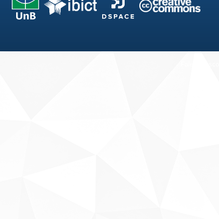
Fale conosco
Sobre