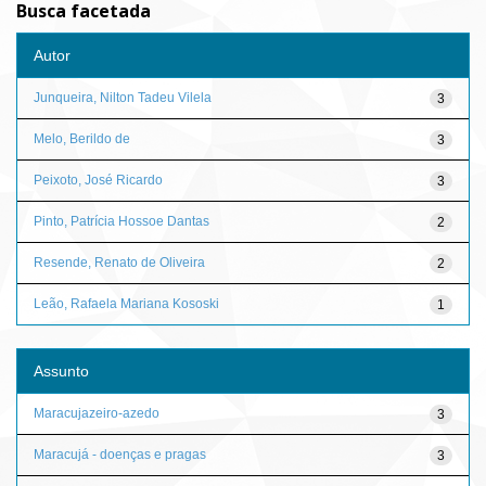
Busca facetada
Autor
Junqueira, Nilton Tadeu Vilela
3
Melo, Berildo de
3
Peixoto, José Ricardo
3
Pinto, Patrícia Hossoe Dantas
2
Resende, Renato de Oliveira
2
Leão, Rafaela Mariana Kososki
1
Assunto
Maracujazeiro-azedo
3
Maracujá - doenças e pragas
3