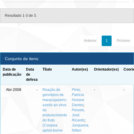
Resultado 1-3 de 3.
Anterior
1
Próximo
Conjunto de itens:
Data de
Data
Título
Autor(es)
Orientador(es)
Coori
publicação
de
defesa
Abr-2008
-
Reação de
Pinto,
-
-
genótipos de
Patrícia
maracujazeiro-
Hossoe
azedo ao vírus
Dantas
;
do
Peixoto,
endurecimento
José
do fruto
Ricardo
;
(Cowpea
Junqueira,
aphid-borne
Nilton