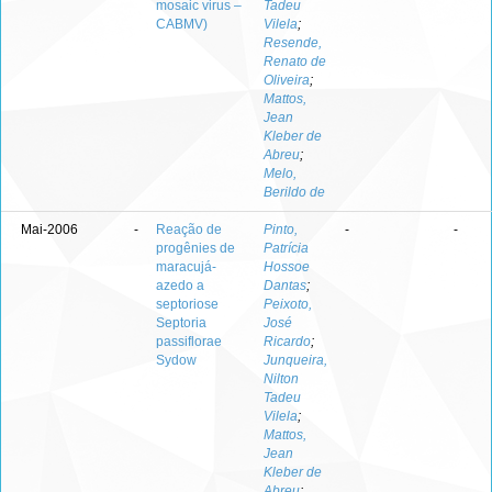
mosaic virus –
Tadeu
CABMV)
Vilela
;
Resende,
Renato de
Oliveira
;
Mattos,
Jean
Kleber de
Abreu
;
Melo,
Berildo de
Mai-2006
-
Reação de
Pinto,
-
-
progênies de
Patrícia
maracujá-
Hossoe
azedo a
Dantas
;
septoriose
Peixoto,
Septoria
José
passiflorae
Ricardo
;
Sydow
Junqueira,
Nilton
Tadeu
Vilela
;
Mattos,
Jean
Kleber de
Abreu
;