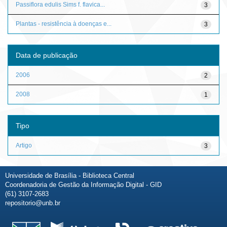
Passiflora edulis Sims f. flavica...
3
Plantas - resistência à doenças e...
3
Data de publicação
2006
2
2008
1
Tipo
Artigo
3
Universidade de Brasília - Biblioteca Central
Coordenadoria de Gestão da Informação Digital - GID
(61) 3107-2683
repositorio@unb.br