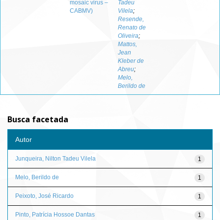
mosaic virus –
Tadeu
CABMV)
Vilela
;
Resende,
Renato de
Oliveira
;
Mattos,
Jean
Kleber de
Abreu
;
Melo,
Berildo de
Busca facetada
Autor
Junqueira, Nilton Tadeu Vilela
1
Melo, Berildo de
1
Peixoto, José Ricardo
1
Pinto, Patrícia Hossoe Dantas
1