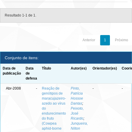
Resultado 1-1 de 1.
Anterior
1
Próximo
Conjunto de itens:
Data de
Data
Título
Autor(es)
Orientador(es)
Coori
publicação
de
defesa
Abr-2008
-
Reação de
Pinto,
-
-
genótipos de
Patrícia
maracujazeiro-
Hossoe
azedo ao vírus
Dantas
;
do
Peixoto,
endurecimento
José
do fruto
Ricardo
;
(Cowpea
Junqueira,
aphid-borne
Nilton