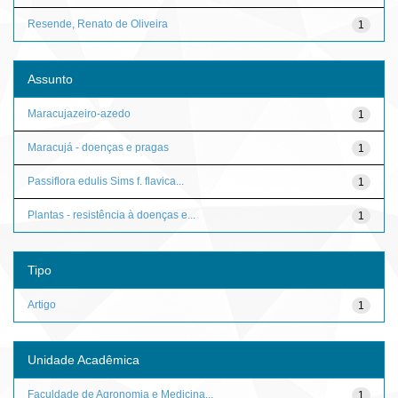
Resende, Renato de Oliveira
1
Assunto
Maracujazeiro-azedo
1
Maracujá - doenças e pragas
1
Passiflora edulis Sims f. flavica...
1
Plantas - resistência à doenças e...
1
Tipo
Artigo
1
Unidade Acadêmica
Faculdade de Agronomia e Medicina...
1