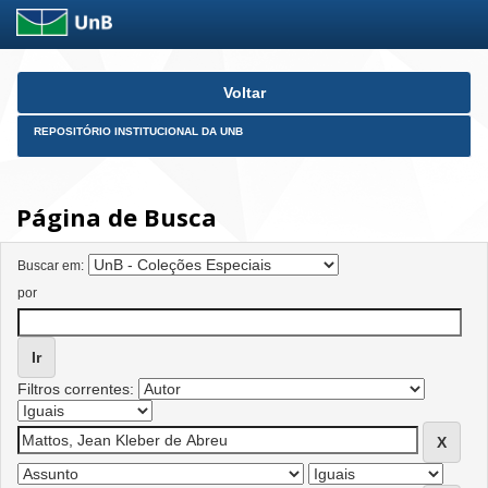
Skip
Voltar
navigation
REPOSITÓRIO INSTITUCIONAL DA UNB
Página de Busca
Buscar em:
por
Filtros correntes: