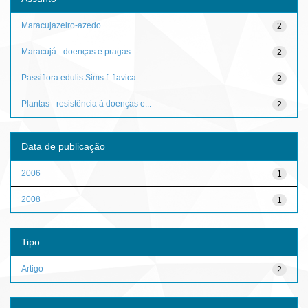
Maracujazeiro-azedo
2
Maracujá - doenças e pragas
2
Passiflora edulis Sims f. flavica...
2
Plantas - resistência à doenças e...
2
Data de publicação
2006
1
2008
1
Tipo
Artigo
2