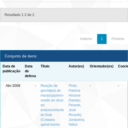
Resultado 1-2 de 2.
Anterior
1
Próximo
Conjunto de itens:
Data de
Data
Título
Autor(es)
Orientador(es)
Coori
publicação
de
defesa
Abr-2008
-
Reação de
Pinto,
-
-
genótipos de
Patrícia
maracujazeiro-
Hossoe
azedo ao vírus
Dantas
;
do
Peixoto,
endurecimento
José
do fruto
Ricardo
;
(Cowpea
Junqueira,
aphid-borne
Nilton