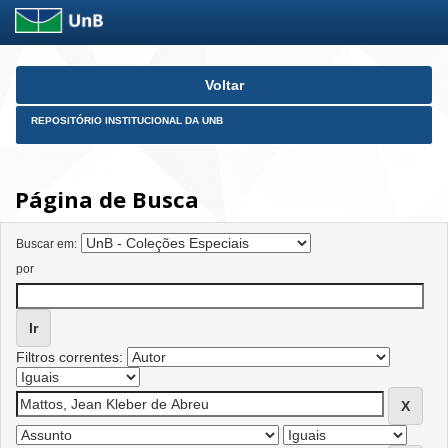
Skip
Voltar
navigation
REPOSITÓRIO INSTITUCIONAL DA UNB
Página de Busca
Buscar em:
por
Filtros correntes: