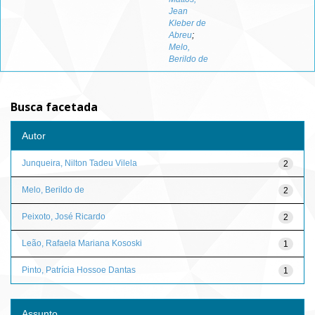
Jean
Kleber de
Abreu
;
Melo,
Berildo de
Busca facetada
Autor
Junqueira, Nilton Tadeu Vilela
2
Melo, Berildo de
2
Peixoto, José Ricardo
2
Leão, Rafaela Mariana Kososki
1
Pinto, Patrícia Hossoe Dantas
1
Assunto