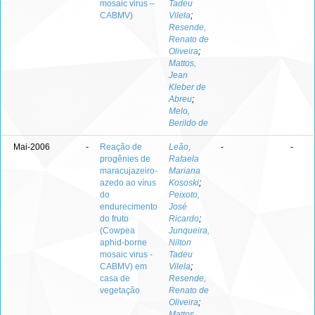
mosaic virus –
Tadeu
CABMV)
Vilela
;
Resende,
Renato de
Oliveira
;
Mattos,
Jean
Kleber de
Abreu
;
Melo,
Berildo de
Mai-2006
-
Reação de
Leão,
-
-
progênies de
Rafaela
maracujazeiro-
Mariana
azedo ao vírus
Kososki
;
do
Peixoto,
endurecimento
José
do fruto
Ricardo
;
(Cowpea
Junqueira,
aphid-borne
Nilton
mosaic virus -
Tadeu
CABMV) em
Vilela
;
casa de
Resende,
vegetação
Renato de
Oliveira
;
Mattos,