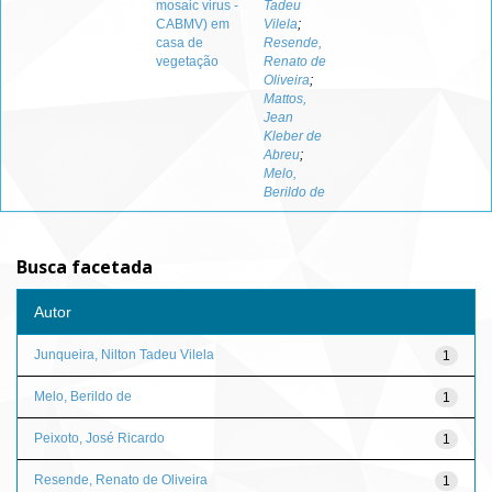
mosaic virus -
Tadeu
CABMV) em
Vilela
;
casa de
Resende,
vegetação
Renato de
Oliveira
;
Mattos,
Jean
Kleber de
Abreu
;
Melo,
Berildo de
Busca facetada
Autor
Junqueira, Nilton Tadeu Vilela
1
Melo, Berildo de
1
Peixoto, José Ricardo
1
Resende, Renato de Oliveira
1