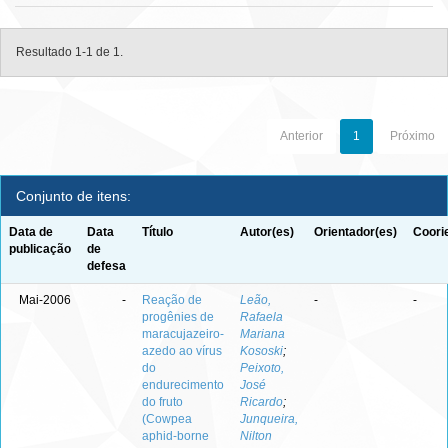
Resultado 1-1 de 1.
Anterior
1
Próximo
Conjunto de itens:
Data de
Data
Título
Autor(es)
Orientador(es)
Coori
publicação
de
defesa
Mai-2006
-
Reação de
Leão,
-
-
progênies de
Rafaela
maracujazeiro-
Mariana
azedo ao vírus
Kososki
;
do
Peixoto,
endurecimento
José
do fruto
Ricardo
;
(Cowpea
Junqueira,
aphid-borne
Nilton