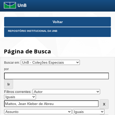
Skip
Voltar
navigation
REPOSITÓRIO INSTITUCIONAL DA UNB
Página de Busca
Buscar em:
por
Filtros correntes: