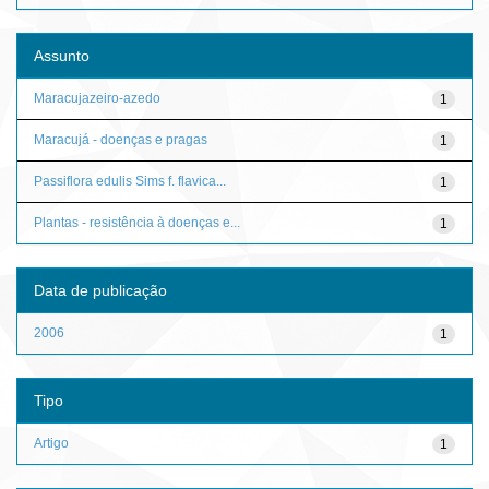
Assunto
Maracujazeiro-azedo
1
Maracujá - doenças e pragas
1
Passiflora edulis Sims f. flavica...
1
Plantas - resistência à doenças e...
1
Data de publicação
2006
1
Tipo
Artigo
1