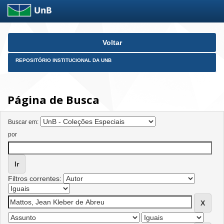
Skip
Voltar
navigation
REPOSITÓRIO INSTITUCIONAL DA UNB
Página de Busca
Buscar em:
por
Filtros correntes: