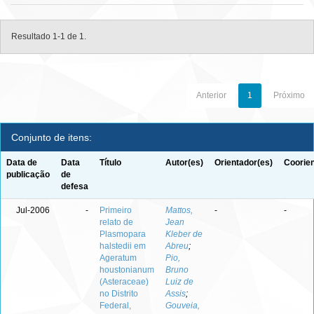
Resultado 1-1 de 1.
Anterior
1
Próximo
Conjunto de itens:
Data de
Data
Título
Autor(es)
Orientador(es)
Coorien
publicação
de
defesa
Jul-2006
-
Primeiro
Mattos,
-
-
relato de
Jean
Plasmopara
Kleber de
halstedii em
Abreu
;
Ageratum
Pio,
houstonianum
Bruno
(Asteraceae)
Luiz de
no Distrito
Assis
;
Federal,
Gouveia,