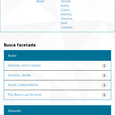
Brasil
Janete
;
Inacio,
Carlos
Antonio
;
Dianese,
José
Carmine
Busca facetada
Autor
Dianese, José Carmine
1
Gouveia, Janete
1
Inacio, Carlos Antonio
1
Pio, Bruno Luiz de Assis
1
Assunto