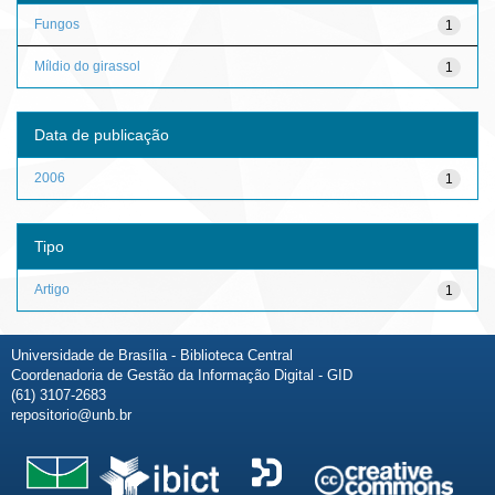
Fungos
1
Míldio do girassol
1
Data de publicação
2006
1
Tipo
Artigo
1
Universidade de Brasília - Biblioteca Central
Coordenadoria de Gestão da Informação Digital - GID
(61) 3107-2683
repositorio@unb.br