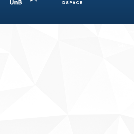
Fale conosco
Sobre