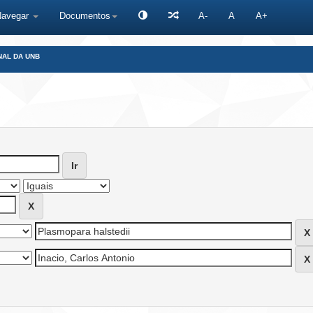
Navegar
Documentos
A-
A
A+
NAL DA UNB