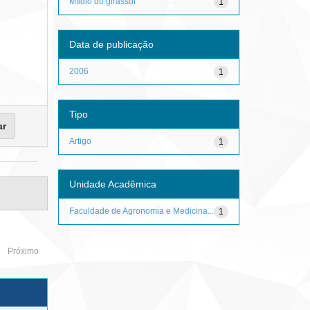
Míldio do girassol
1
Data de publicação
2006
1
Tipo
Artigo
1
Unidade Acadêmica
Faculdade de Agronomia e Medicina...
1
Próximo