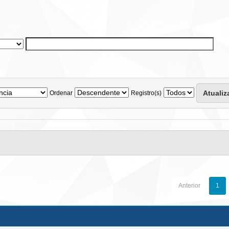
Ordenar
Registro(s)
Anterior
1