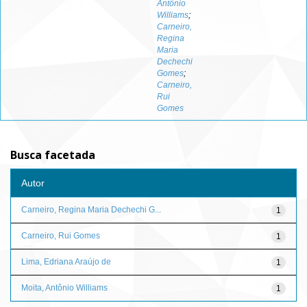
Antônio
Williams
;
Carneiro,
Regina
Maria
Dechechi
Gomes
;
Carneiro,
Rui
Gomes
Busca facetada
Autor
Carneiro, Regina Maria Dechechi G...
1
Carneiro, Rui Gomes
1
Lima, Edriana Araújo de
1
Moita, Antônio Williams
1