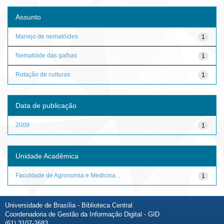
Assunto
Manejo de nematóides
1
Nematóide das galhas
1
Rotação de culturas
1
Data de publicação
2009
1
Unidade Acadêmica
Faculdade de Agronomia e Medicina...
1
Universidade de Brasília - Biblioteca Central
Coordenadoria de Gestão da Informação Digital - GID
(61) 3107-2683