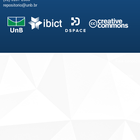
repositorio@unb.br
Fale conosco
Sobre