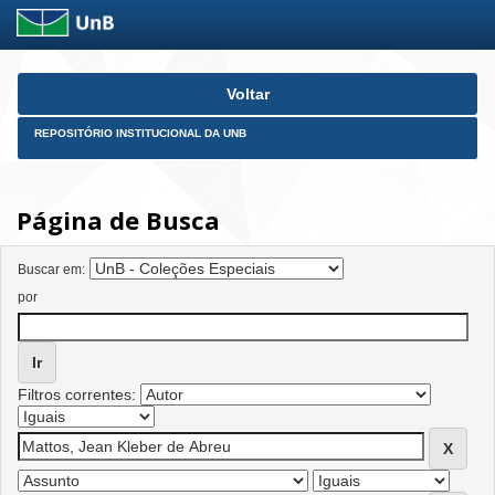
Skip
Voltar
navigation
REPOSITÓRIO INSTITUCIONAL DA UNB
Página de Busca
Buscar em:
por
Filtros correntes: