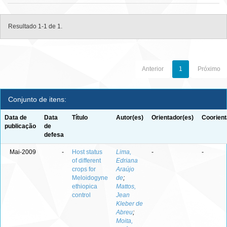
Resultado 1-1 de 1.
Anterior
1
Próximo
Conjunto de itens:
Data de
Data
Título
Autor(es)
Orientador(es)
Coorient
publicação
de
defesa
Mai-2009
-
Host status
Lima,
-
-
of different
Edriana
crops for
Araújo
Meloidogyne
de
;
ethiopica
Mattos,
control
Jean
Kleber de
Abreu
;
Moita,