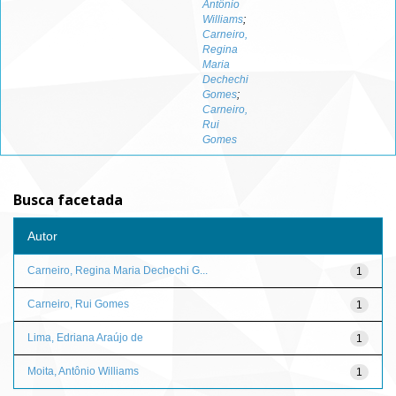
Antônio
Williams
;
Carneiro,
Regina
Maria
Dechechi
Gomes
;
Carneiro,
Rui
Gomes
Busca facetada
Autor
Carneiro, Regina Maria Dechechi G...
1
Carneiro, Rui Gomes
1
Lima, Edriana Araújo de
1
Moita, Antônio Williams
1