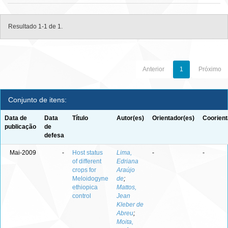
Resultado 1-1 de 1.
Anterior
1
Próximo
Conjunto de itens:
Data de
Data
Título
Autor(es)
Orientador(es)
Coorient
publicação
de
defesa
Mai-2009
-
Host status
Lima,
-
-
of different
Edriana
crops for
Araújo
Meloidogyne
de
;
ethiopica
Mattos,
control
Jean
Kleber de
Abreu
;
Moita,