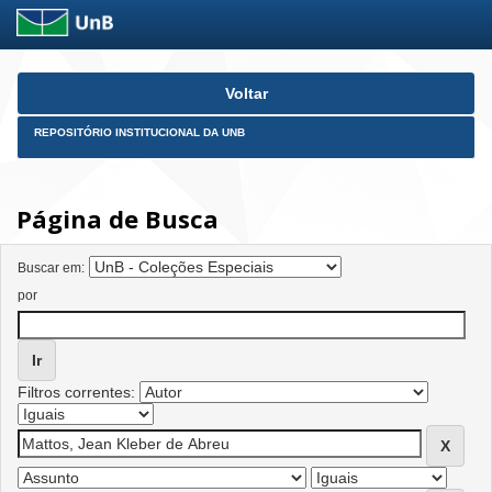
Skip
Voltar
navigation
REPOSITÓRIO INSTITUCIONAL DA UNB
Página de Busca
Buscar em:
por
Filtros correntes: