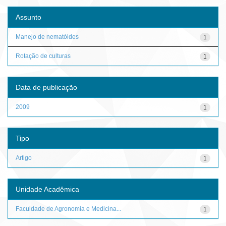
Assunto
Manejo de nematóides
1
Rotação de culturas
1
Data de publicação
2009
1
Tipo
Artigo
1
Unidade Acadêmica
Faculdade de Agronomia e Medicina...
1