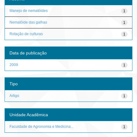
Manejo de nematóides
1
Nematóide das galhas
1
Rotação de culturas
1
Data de publicação
2009
1
Tipo
Artigo
1
Unidade Acadêmica
Faculdade de Agronomia e Medicina...
1