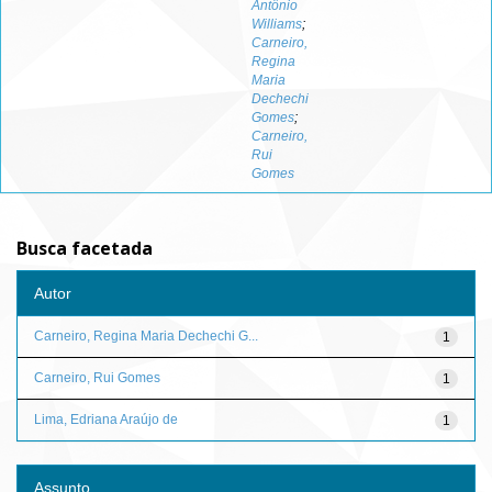
Antônio
Williams
;
Carneiro,
Regina
Maria
Dechechi
Gomes
;
Carneiro,
Rui
Gomes
Busca facetada
Autor
Carneiro, Regina Maria Dechechi G...
1
Carneiro, Rui Gomes
1
Lima, Edriana Araújo de
1
Assunto