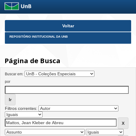
Skip
Voltar
navigation
REPOSITÓRIO INSTITUCIONAL DA UNB
Página de Busca
Buscar em:
por
Filtros correntes: