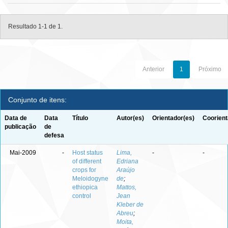
Resultado 1-1 de 1.
Anterior
1
Próximo
Conjunto de itens:
Data de
Data
Título
Autor(es)
Orientador(es)
Coorient
publicação
de
defesa
Mai-2009
-
Host status
Lima,
-
-
of different
Edriana
crops for
Araújo
Meloidogyne
de
;
ethiopica
Mattos,
control
Jean
Kleber de
Abreu
;
Moita,