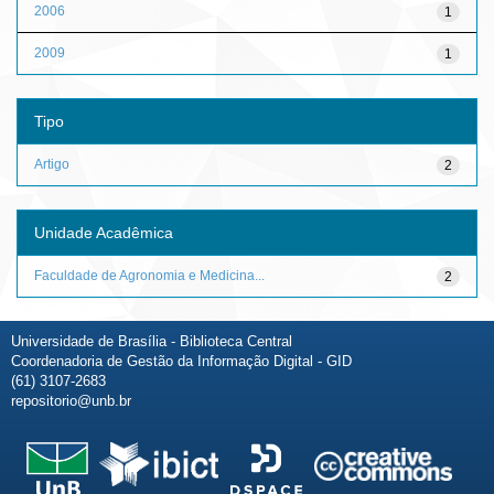
2006
1
2009
1
Tipo
Artigo
2
Unidade Acadêmica
Faculdade de Agronomia e Medicina...
2
Universidade de Brasília - Biblioteca Central
Coordenadoria de Gestão da Informação Digital - GID
(61) 3107-2683
repositorio@unb.br