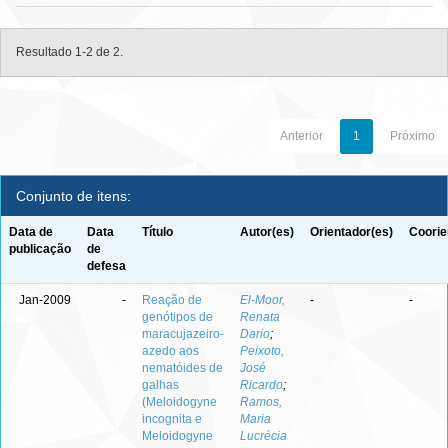
Resultado 1-2 de 2.
Anterior
1
Próximo
Conjunto de itens:
Data de
Data
Título
Autor(es)
Orientador(es)
Coorie
publicação
de
defesa
Jan-2009
-
Reação de
El-Moor,
-
-
genótipos de
Renata
maracujazeiro-
Dario
;
azedo aos
Peixoto,
nematóides de
José
galhas
Ricardo
;
(Meloidogyne
Ramos,
incognita e
Maria
Meloidogyne
Lucrécia