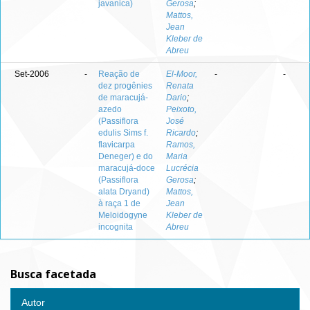
javanica)
Gerosa
;
Mattos,
Jean
Kleber de
Abreu
Set-2006
-
Reação de
El-Moor,
-
-
dez progênies
Renata
de maracujá-
Dario
;
azedo
Peixoto,
(Passiflora
José
edulis Sims f.
Ricardo
;
flavicarpa
Ramos,
Deneger) e do
Maria
maracujá-doce
Lucrécia
(Passiflora
Gerosa
;
alata Dryand)
Mattos,
à raça 1 de
Jean
Meloidogyne
Kleber de
incognita
Abreu
Busca facetada
Autor