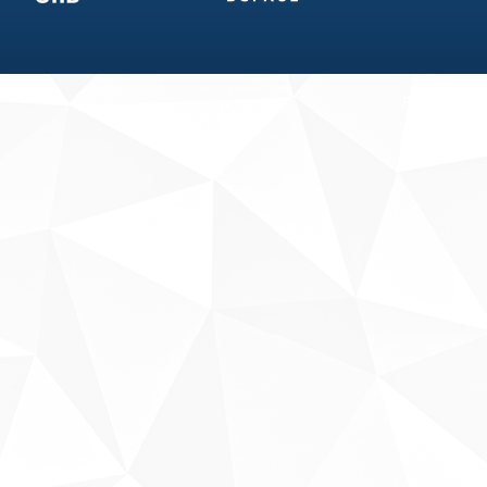
Fale conosco
Sobre