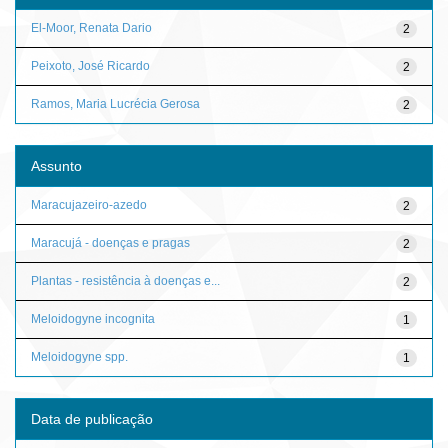
El-Moor, Renata Dario
2
Peixoto, José Ricardo
2
Ramos, Maria Lucrécia Gerosa
2
Assunto
Maracujazeiro-azedo
2
Maracujá - doenças e pragas
2
Plantas - resistência à doenças e...
2
Meloidogyne incognita
1
Meloidogyne spp.
1
Data de publicação