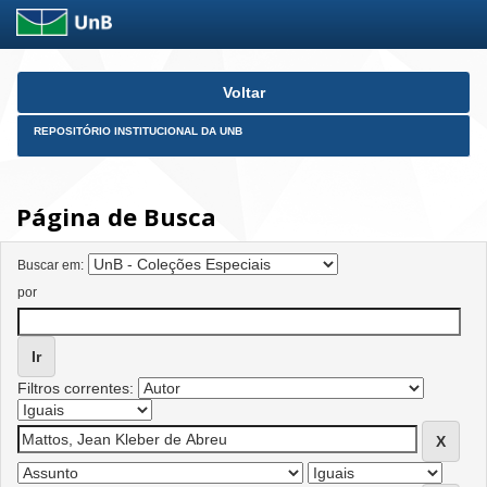
Skip
Voltar
navigation
REPOSITÓRIO INSTITUCIONAL DA UNB
Página de Busca
Buscar em:
por
Filtros correntes: