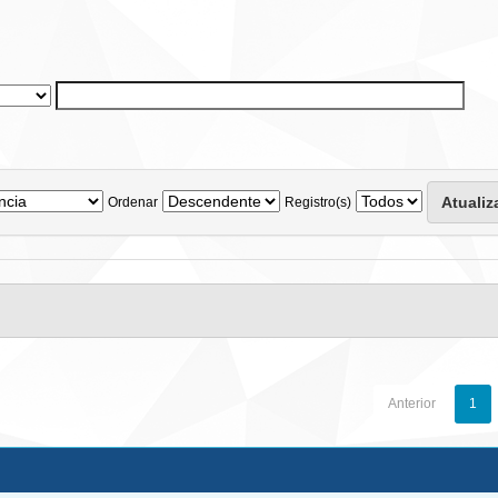
Ordenar
Registro(s)
Anterior
1