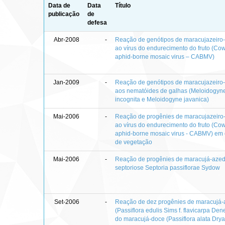
Data de
Data
Título
publicação
de
defesa
Abr-2008
-
Reação de genótipos de maracujazeiro
ao vírus do endurecimento do fruto (C
aphid-borne mosaic virus – CABMV)
Jan-2009
-
Reação de genótipos de maracujazeiro
aos nematóides de galhas (Meloidogyn
incognita e Meloidogyne javanica)
Mai-2006
-
Reação de progênies de maracujazeiro
ao vírus do endurecimento do fruto (C
aphid-borne mosaic virus - CABMV) em
de vegetação
Mai-2006
-
Reação de progênies de maracujá-aze
septoriose Septoria passiflorae Sydow
Set-2006
-
Reação de dez progênies de maracujá
(Passiflora edulis Sims f. flavicarpa Den
do maracujá-doce (Passiflora alata Dry