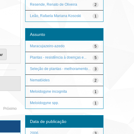
Resende, Renato de Oliveira
2
Leão, Rafaela Mariana Kososki
1
Assunto
Maracujazeiro-azedo
5
Plantas - resistência à doenças e...
5
Seleção de plantas - melhoramento...
3
Nematóides
2
Meloidogyne incognita
1
Meloidogyne spp.
1
Próximo
Data de publicação
2006
3