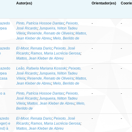
Autor(es)
Orientador(es)
Coorie
-azedo
Pinto, Patrícia Hossoe Dantas
;
Peixoto,
-
-
owpea
José Ricardo
;
Junqueira, Nilton Tadeu
Vilela
;
Resende, Renato de Oliveira
;
Mattos,
Jean Kleber de Abreu
;
Melo, Berildo de
-azedo
El-Moor, Renata Dario
;
Peixoto, José
-
-
e
Ricardo
;
Ramos, Maria Lucrécia Gerosa
;
Mattos, Jean Kleber de Abreu
-azedo
Leão, Rafaela Mariana Kososki
;
Peixoto,
-
-
owpea
José Ricardo
;
Junqueira, Nilton Tadeu
 casa
Vilela
;
Resende, Renato de Oliveira
;
Mattos,
Jean Kleber de Abreu
;
Melo, Berildo de
do a
Pinto, Patrícia Hossoe Dantas
;
Peixoto,
-
-
José Ricardo
;
Junqueira, Nilton Tadeu
Vilela
;
Mattos, Jean Kleber de Abreu
;
Melo,
Berildo de
-azedo
El-Moor, Renata Dario
;
Peixoto, José
-
-
eger) e
Ricardo
;
Ramos, Maria Lucrécia Gerosa
;
and) à
Mattos, Jean Kleber de Abreu