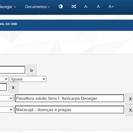
Navegar
Documentos
A-
A
A+
NAL DA UNB