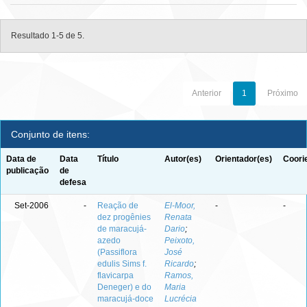
Resultado 1-5 de 5.
Anterior
1
Próximo
Conjunto de itens:
Data de
Data
Título
Autor(es)
Orientador(es)
Coori
publicação
de
defesa
Set-2006
-
Reação de
El-Moor,
-
-
dez progênies
Renata
de maracujá-
Dario
;
azedo
Peixoto,
(Passiflora
José
edulis Sims f.
Ricardo
;
flavicarpa
Ramos,
Deneger) e do
Maria
maracujá-doce
Lucrécia