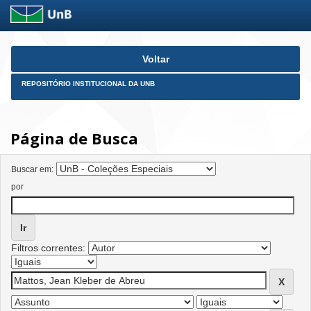
Skip
Voltar
navigation
REPOSITÓRIO INSTITUCIONAL DA UNB
Página de Busca
Buscar em:
por
Filtros correntes: