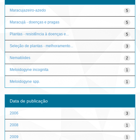
Maracujazeiro-azedo
5
Maracujá - doenças e pragas
5
Plantas - resistência à doenças e...
5
Seleção de plantas - melhoramento...
3
Nematóides
2
Meloidogyne incognita
1
Meloidogyne spp.
1
Data de publicação
2006
3
2008
1
2009
1