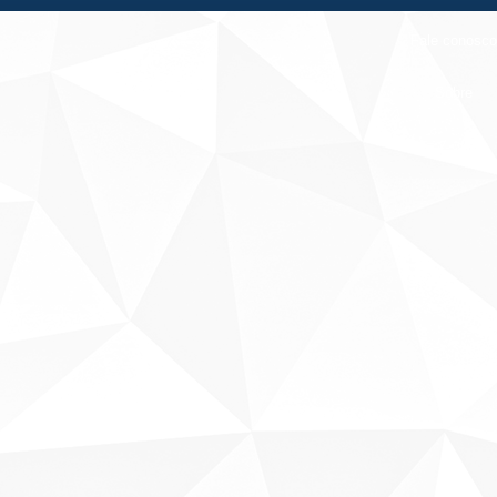
Fale conosco
Sobre