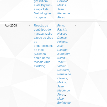
(Passiflora
Gerosa
;
alata Dryand)
Mattos,
à raça 1 de
Jean
Meloidogyne
Kleber de
incognita
Abreu
Abr-2008
-
Reação de
Pinto,
-
-
genótipos de
Patrícia
maracujazeiro-
Hossoe
azedo ao vírus
Dantas
;
do
Peixoto,
endurecimento
José
do fruto
Ricardo
;
(Cowpea
Junqueira,
aphid-borne
Nilton
mosaic virus –
Tadeu
CABMV)
Vilela
;
Resende,
Renato de
Oliveira
;
Mattos,
Jean
Kleber de
Abreu
;
Melo,
Berildo de