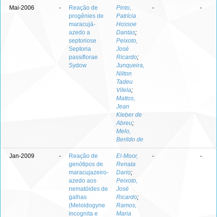
Mai-2006
-
Reação de
Pinto,
-
-
progênies de
Patrícia
maracujá-
Hossoe
azedo a
Dantas
;
septoriose
Peixoto,
Septoria
José
passiflorae
Ricardo
;
Sydow
Junqueira,
Nilton
Tadeu
Vilela
;
Mattos,
Jean
Kleber de
Abreu
;
Melo,
Berildo de
Jan-2009
-
Reação de
El-Moor,
-
-
genótipos de
Renata
maracujazeiro-
Dario
;
azedo aos
Peixoto,
nematóides de
José
galhas
Ricardo
;
(Meloidogyne
Ramos,
incognita e
Maria