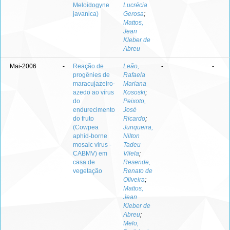
Meloidogyne
Lucrécia
javanica)
Gerosa
;
Mattos,
Jean
Kleber de
Abreu
Mai-2006
-
Reação de
Leão,
-
-
progênies de
Rafaela
maracujazeiro-
Mariana
azedo ao vírus
Kososki
;
do
Peixoto,
endurecimento
José
do fruto
Ricardo
;
(Cowpea
Junqueira,
aphid-borne
Nilton
mosaic virus -
Tadeu
CABMV) em
Vilela
;
casa de
Resende,
vegetação
Renato de
Oliveira
;
Mattos,
Jean
Kleber de
Abreu
;
Melo,