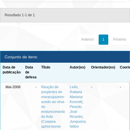
Resultado 1-1 de 1.
Anterior
1
Próximo
Conjunto de itens:
Data de
Data
Título
Autor(es)
Orientador(es)
Coori
publicação
de
defesa
Mai-2006
-
Reação de
Leão,
-
-
progênies de
Rafaela
maracujazeiro-
Mariana
azedo ao vírus
Kososki
;
do
Peixoto,
endurecimento
José
do fruto
Ricardo
;
(Cowpea
Junqueira,
aphid-borne
Nilton