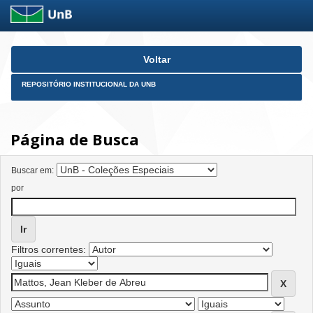
Skip
Voltar
navigation
REPOSITÓRIO INSTITUCIONAL DA UNB
Página de Busca
Buscar em:
por
Filtros correntes: