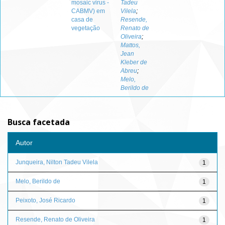
mosaic virus -
Tadeu
CABMV) em
Vilela
;
casa de
Resende,
vegetação
Renato de
Oliveira
;
Mattos,
Jean
Kleber de
Abreu
;
Melo,
Berildo de
Busca facetada
Autor
Junqueira, Nilton Tadeu Vilela
1
Melo, Berildo de
1
Peixoto, José Ricardo
1
Resende, Renato de Oliveira
1