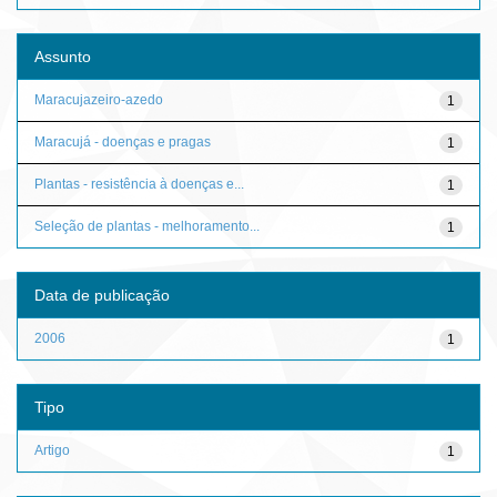
Assunto
Maracujazeiro-azedo
1
Maracujá - doenças e pragas
1
Plantas - resistência à doenças e...
1
Seleção de plantas - melhoramento...
1
Data de publicação
2006
1
Tipo
Artigo
1