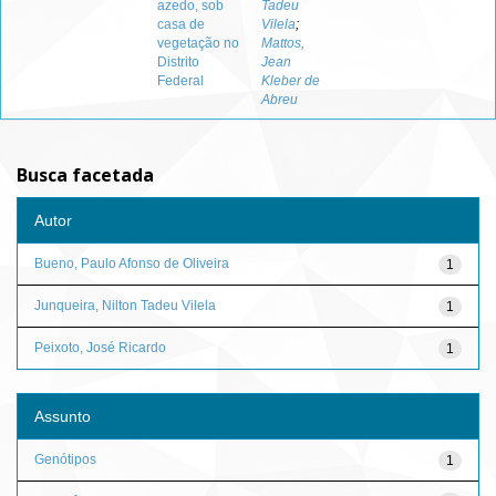
azedo, sob
Tadeu
casa de
Vilela
;
vegetação no
Mattos,
Distrito
Jean
Federal
Kleber de
Abreu
Busca facetada
Autor
Bueno, Paulo Afonso de Oliveira
1
Junqueira, Nilton Tadeu Vilela
1
Peixoto, José Ricardo
1
Assunto
Genótipos
1