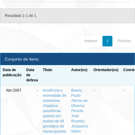
Resultado 1-1 de 1.
Anterior
1
Próximo
Conjunto de itens:
Data de
Data
Título
Autor(es)
Orientador(es)
Coorie
publicação
de
defesa
Abr-2007
-
Incidência e
Bueno,
-
-
severidade de
Paulo
septoriose
Afonso de
(Septoria
Oliveira
;
passiflorae
Peixoto,
sydow) em
José
mudas de 48
Ricardo
;
genótipos de
Junqueira,
maracujazeiro
Nilton