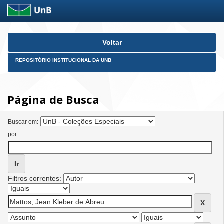
Skip
Voltar
navigation
REPOSITÓRIO INSTITUCIONAL DA UNB
Página de Busca
Buscar em:
por
Filtros correntes: