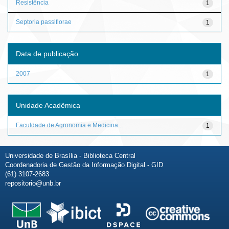
Resistência
1
Septoria passiflorae
1
Data de publicação
2007
1
Unidade Acadêmica
Faculdade de Agronomia e Medicina...
1
Universidade de Brasília - Biblioteca Central
Coordenadoria de Gestão da Informação Digital - GID
(61) 3107-2683
repositorio@unb.br