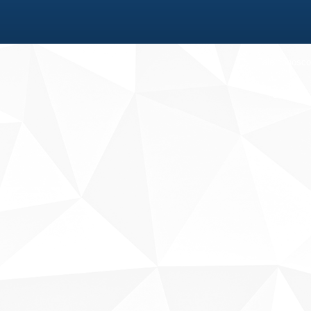
Fale conosco
Sobre