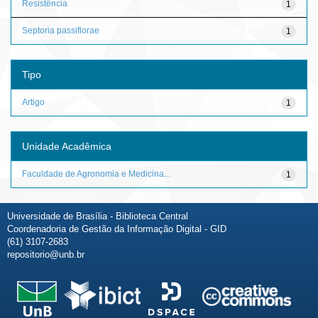
Resistência
1
Septoria passiflorae
1
Tipo
Artigo
1
Unidade Acadêmica
Faculdade de Agronomia e Medicina...
1
Universidade de Brasília - Biblioteca Central
Coordenadoria de Gestão da Informação Digital - GID
(61) 3107-2683
repositorio@unb.br