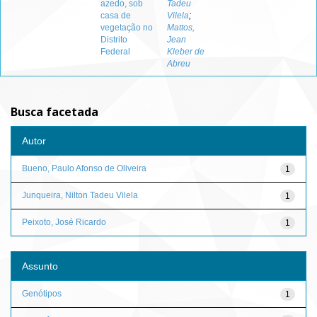
azedo, sob
Tadeu
casa de
Vilela
;
vegetação no
Mattos,
Distrito
Jean
Federal
Kleber de
Abreu
Busca facetada
Autor
Bueno, Paulo Afonso de Oliveira
1
Junqueira, Nilton Tadeu Vilela
1
Peixoto, José Ricardo
1
Assunto
Genótipos
1