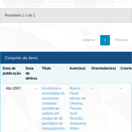
Resultado 1-1 de 1.
Anterior
1
Próximo
Conjunto de itens:
Data de
Data
Título
Autor(es)
Orientador(es)
Coorie
publicação
de
defesa
Abr-2007
-
Incidência e
Bueno,
-
-
severidade de
Paulo
septoriose
Afonso de
(Septoria
Oliveira
;
passiflorae
Peixoto,
sydow) em
José
mudas de 48
Ricardo
;
genótipos de
Junqueira,
maracujazeiro
Nilton