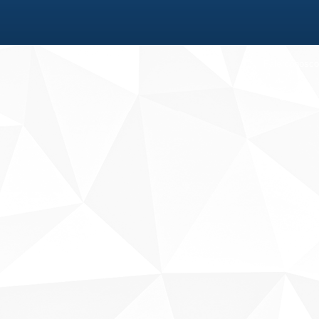
Fale conosco
Sobre