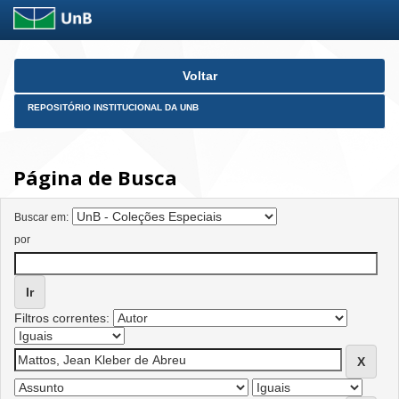
Skip
Voltar
navigation
REPOSITÓRIO INSTITUCIONAL DA UNB
Página de Busca
Buscar em:
por
Filtros correntes: