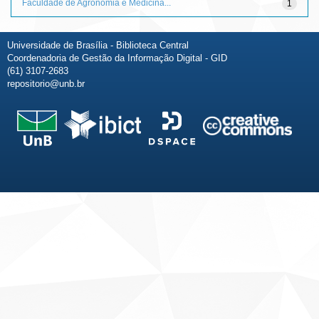
Faculdade de Agronomia e Medicina...
1
Universidade de Brasília - Biblioteca Central
Coordenadoria de Gestão da Informação Digital - GID
(61) 3107-2683
repositorio@unb.br
Fale conosco
Sobre