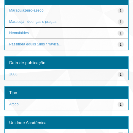
Maracujazeiro-azedo
1
Maracujá - doenças e pragas
1
Nematóides
1
Passiflora edulis Sims f. flavica...
1
Data de publicação
2006
1
Tipo
Artigo
1
Unidade Acadêmica