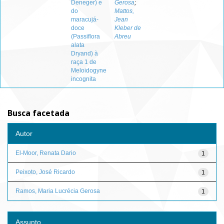
Deneger) e
Gerosa
;
do
Mattos,
maracujá-
Jean
doce
Kleber de
(Passiflora
Abreu
alata
Dryand) à
raça 1 de
Meloidogyne
incognita
Busca facetada
Autor
El-Moor, Renata Dario
1
Peixoto, José Ricardo
1
Ramos, Maria Lucrécia Gerosa
1
Assunto