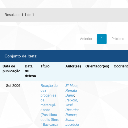
Resultado 1-1 de 1.
Anterior
1
Próximo
Conjunto de itens:
Data de
Data
Título
Autor(es)
Orientador(es)
Coorient
publicação
de
defesa
Set-2006
-
Reação de
El-Moor,
-
-
dez
Renata
progênies
Dario
;
de
Peixoto,
maracujá-
José
azedo
Ricardo
;
(Passiflora
Ramos,
edulis Sims
Maria
f. flavicarpa
Lucrécia