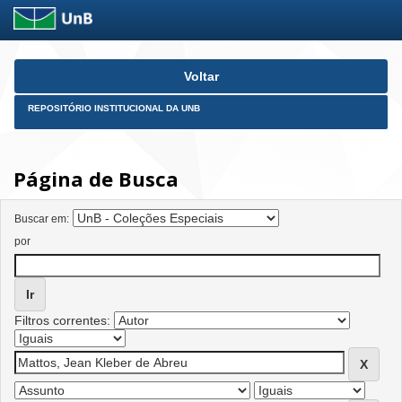
Skip
Voltar
navigation
REPOSITÓRIO INSTITUCIONAL DA UNB
Página de Busca
Buscar em:
por
Filtros correntes: