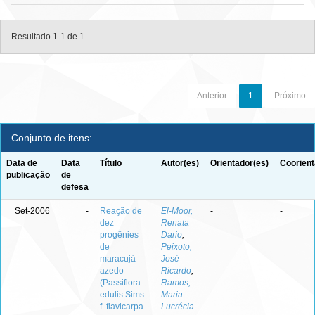
Resultado 1-1 de 1.
Anterior
1
Próximo
Conjunto de itens:
Data de
Data
Título
Autor(es)
Orientador(es)
Coorient
publicação
de
defesa
Set-2006
-
Reação de
El-Moor,
-
-
dez
Renata
progênies
Dario
;
de
Peixoto,
maracujá-
José
azedo
Ricardo
;
(Passiflora
Ramos,
edulis Sims
Maria
f. flavicarpa
Lucrécia