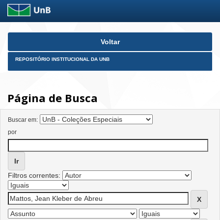
Skip
Voltar
navigation
REPOSITÓRIO INSTITUCIONAL DA UNB
Página de Busca
Buscar em:
por
Filtros correntes: