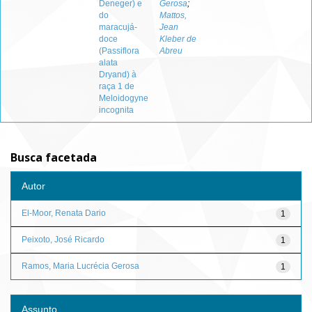
Deneger) e
Gerosa
;
do
Mattos,
maracujá-
Jean
doce
Kleber de
(Passiflora
Abreu
alata
Dryand) à
raça 1 de
Meloidogyne
incognita
Busca facetada
Autor
El-Moor, Renata Dario
1
Peixoto, José Ricardo
1
Ramos, Maria Lucrécia Gerosa
1
Assunto