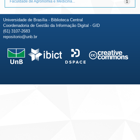
Faculdade de Agronomia e Medicina...
1
Universidade de Brasília - Biblioteca Central
Coordenadoria de Gestão da Informação Digital - GID
(61) 3107-2683
repositorio@unb.br
Fale conosco
Sobre