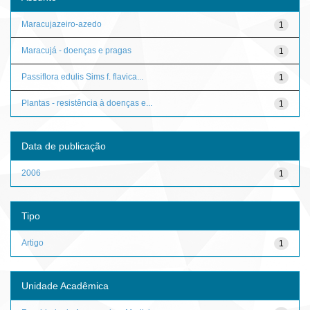
Maracujazeiro-azedo
1
Maracujá - doenças e pragas
1
Passiflora edulis Sims f. flavica...
1
Plantas - resistência à doenças e...
1
Data de publicação
2006
1
Tipo
Artigo
1
Unidade Acadêmica