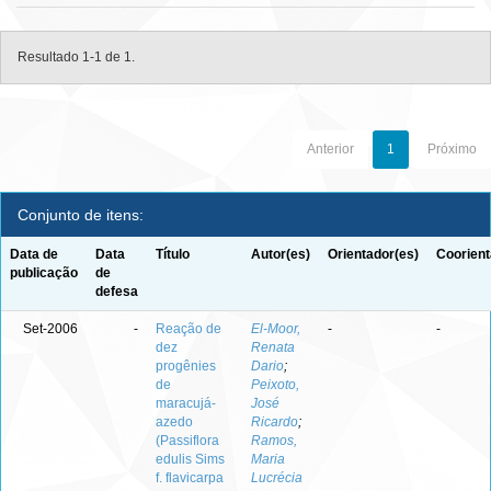
Resultado 1-1 de 1.
Anterior
1
Próximo
Conjunto de itens:
Data de
Data
Título
Autor(es)
Orientador(es)
Coorient
publicação
de
defesa
Set-2006
-
Reação de
El-Moor,
-
-
dez
Renata
progênies
Dario
;
de
Peixoto,
maracujá-
José
azedo
Ricardo
;
(Passiflora
Ramos,
edulis Sims
Maria
f. flavicarpa
Lucrécia