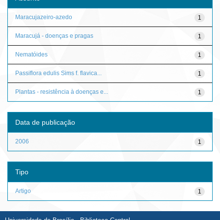
Maracujazeiro-azedo
1
Maracujá - doenças e pragas
1
Nematóides
1
Passiflora edulis Sims f. flavica...
1
Plantas - resistência à doenças e...
1
Data de publicação
2006
1
Tipo
Artigo
1