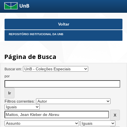
Skip
Voltar
navigation
REPOSITÓRIO INSTITUCIONAL DA UNB
Página de Busca
Buscar em:
por
Filtros correntes: