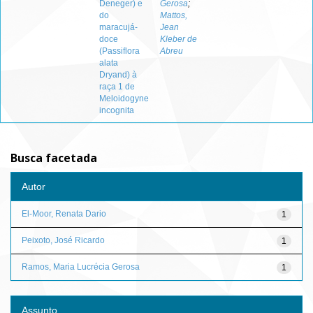
Deneger) e
Gerosa
;
do
Mattos,
maracujá-
Jean
doce
Kleber de
(Passiflora
Abreu
alata
Dryand) à
raça 1 de
Meloidogyne
incognita
Busca facetada
Autor
El-Moor, Renata Dario
1
Peixoto, José Ricardo
1
Ramos, Maria Lucrécia Gerosa
1
Assunto