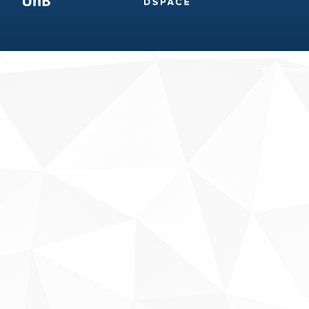
Fale conosco
Sobre