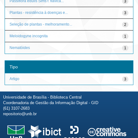
Passiflora edulis Sims f. flavica...
3
Plantas - resistência à doenças e...
3
Seleção de plantas - melhoramento...
2
Meloidogyne incognita
1
Nematóides
1
Tipo
Artigo
3
Universidade de Brasília - Biblioteca Central
Coordenadoria de Gestão da Informação Digital - GID
(61) 3107-2683
repositorio@unb.br