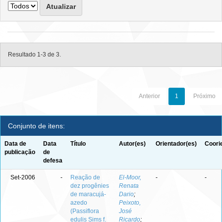
Resultado 1-3 de 3.
Anterior
1
Próximo
Conjunto de itens:
Data de
Data
Título
Autor(es)
Orientador(es)
Coori
publicação
de
defesa
Set-2006
-
Reação de
El-Moor,
-
-
dez progênies
Renata
de maracujá-
Dario
;
azedo
Peixoto,
(Passiflora
José
edulis Sims f.
Ricardo
;