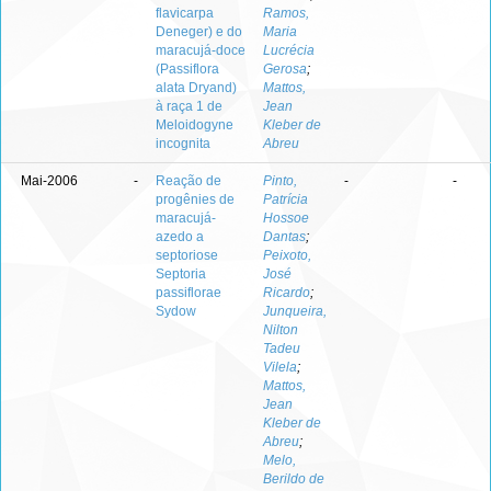
flavicarpa
Ramos,
Deneger) e do
Maria
maracujá-doce
Lucrécia
(Passiflora
Gerosa
;
alata Dryand)
Mattos,
à raça 1 de
Jean
Meloidogyne
Kleber de
incognita
Abreu
Mai-2006
-
Reação de
Pinto,
-
-
progênies de
Patrícia
maracujá-
Hossoe
azedo a
Dantas
;
septoriose
Peixoto,
Septoria
José
passiflorae
Ricardo
;
Sydow
Junqueira,
Nilton
Tadeu
Vilela
;
Mattos,
Jean
Kleber de
Abreu
;
Melo,
Berildo de