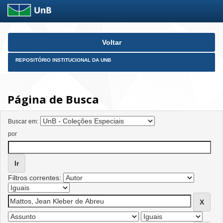
Skip
Voltar
navigation
REPOSITÓRIO INSTITUCIONAL DA UNB
Página de Busca
Buscar em:
por
Filtros correntes: