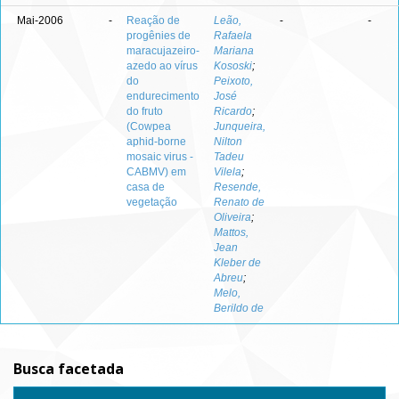
Mai-2006
-
Reação de
Leão,
-
-
progênies de
Rafaela
maracujazeiro-
Mariana
azedo ao vírus
Kososki
;
do
Peixoto,
endurecimento
José
do fruto
Ricardo
;
(Cowpea
Junqueira,
aphid-borne
Nilton
mosaic virus -
Tadeu
CABMV) em
Vilela
;
casa de
Resende,
vegetação
Renato de
Oliveira
;
Mattos,
Jean
Kleber de
Abreu
;
Melo,
Berildo de
Busca facetada