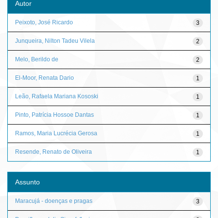
Autor
Peixoto, José Ricardo
3
Junqueira, Nilton Tadeu Vilela
2
Melo, Berildo de
2
El-Moor, Renata Dario
1
Leão, Rafaela Mariana Kososki
1
Pinto, Patrícia Hossoe Dantas
1
Ramos, Maria Lucrécia Gerosa
1
Resende, Renato de Oliveira
1
Assunto
Maracujá - doenças e pragas
3