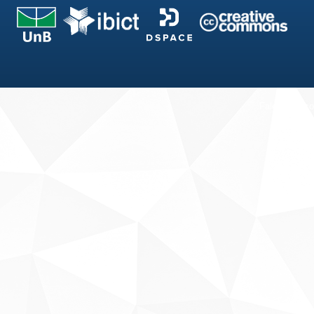
Fale conosco
Sobre