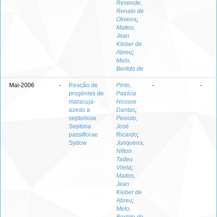
Resende,
Renato de
Oliveira
;
Mattos,
Jean
Kleber de
Abreu
;
Melo,
Berildo de
Mai-2006
-
Reação de
Pinto,
-
-
progênies de
Patrícia
maracujá-
Hossoe
azedo a
Dantas
;
septoriose
Peixoto,
Septoria
José
passiflorae
Ricardo
;
Sydow
Junqueira,
Nilton
Tadeu
Vilela
;
Mattos,
Jean
Kleber de
Abreu
;
Melo,