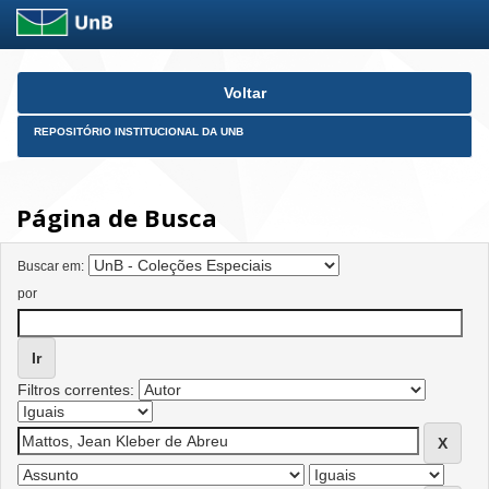
Skip
Voltar
navigation
REPOSITÓRIO INSTITUCIONAL DA UNB
Página de Busca
Buscar em:
por
Filtros correntes: