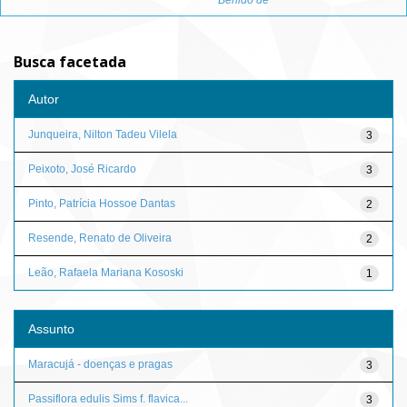
Berildo de
Busca facetada
Autor
Junqueira, Nilton Tadeu Vilela
3
Peixoto, José Ricardo
3
Pinto, Patrícia Hossoe Dantas
2
Resende, Renato de Oliveira
2
Leão, Rafaela Mariana Kososki
1
Assunto
Maracujá - doenças e pragas
3
Passiflora edulis Sims f. flavica...
3