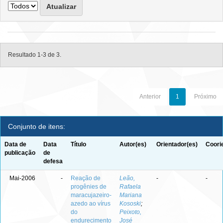
Resultado 1-3 de 3.
Anterior
1
Próximo
Conjunto de itens:
Data de
Data
Título
Autor(es)
Orientador(es)
Coori
publicação
de
defesa
Mai-2006
-
Reação de
Leão,
-
-
progênies de
Rafaela
maracujazeiro-
Mariana
azedo ao vírus
Kososki
;
do
Peixoto,
endurecimento
José