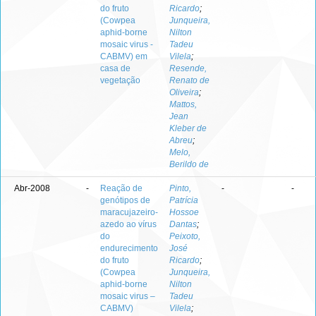
do fruto
Ricardo
;
(Cowpea
Junqueira,
aphid-borne
Nilton
mosaic virus -
Tadeu
CABMV) em
Vilela
;
casa de
Resende,
vegetação
Renato de
Oliveira
;
Mattos,
Jean
Kleber de
Abreu
;
Melo,
Berildo de
Abr-2008
-
Reação de
Pinto,
-
-
genótipos de
Patrícia
maracujazeiro-
Hossoe
azedo ao vírus
Dantas
;
do
Peixoto,
endurecimento
José
do fruto
Ricardo
;
(Cowpea
Junqueira,
aphid-borne
Nilton
mosaic virus –
Tadeu
CABMV)
Vilela
;