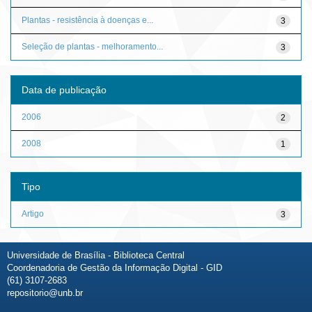
Plantas - resistência à doenças e...
3
Seleção de plantas - melhoramento...
3
Data de publicação
2006
2
2008
1
Tipo
Artigo
3
Universidade de Brasília - Biblioteca Central
Coordenadoria de Gestão da Informação Digital - GID
(61) 3107-2683
repositorio@unb.br