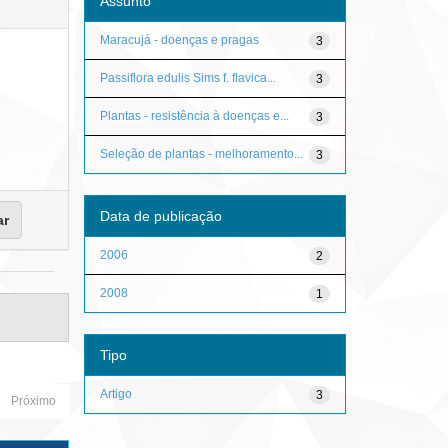
Assunto
Maracujá - doenças e pragas
3
Passiflora edulis Sims f. flavica...
3
Plantas - resistência à doenças e...
3
Seleção de plantas - melhoramento...
3
Data de publicação
2006
2
2008
1
Tipo
Artigo
3
Próximo