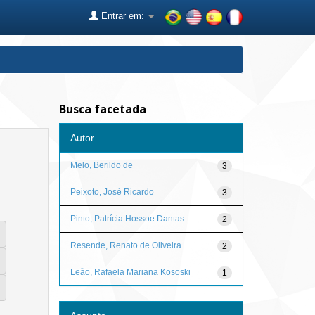
Entrar em:
Busca facetada
Autor
Melo, Berildo de
3
Peixoto, José Ricardo
3
Pinto, Patrícia Hossoe Dantas
2
Resende, Renato de Oliveira
2
Leão, Rafaela Mariana Kososki
1