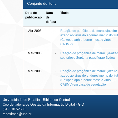
Conjunto de itens:
Data de
Data
Título
publicação
de
defesa
Abr-2008
-
Reação de genótipos de maracujazeiro
azedo ao vírus do endurecimento do fru
(Cowpea aphid-borne mosaic virus –
CABMV)
Mai-2006
-
Reação de progênies de maracujá-aze
septoriose Septoria passiflorae Sydow
Mai-2006
-
Reação de progênies de maracujazeiro
azedo ao vírus do endurecimento do fru
(Cowpea aphid-borne mosaic virus -
CABMV) em casa de vegetação
Universidade de Brasília - Biblioteca Central
Coordenadoria de Gestão da Informação Digital - GID
(61) 3107-2683
repositorio@unb.br