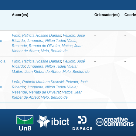
Autor(es)
Orientador(es)
Coorie
-
Pinto, Patrícia Hossoe Dantas
;
Peixoto, José
-
-
to
Ricardo
;
Junqueira, Nilton Tadeu Vilela
;
Resende, Renato de Oliveira
;
Mattos, Jean
Kleber de Abreu
;
Melo, Berildo de
do a
Pinto, Patrícia Hossoe Dantas
;
Peixoto, José
-
-
Ricardo
;
Junqueira, Nilton Tadeu Vilela
;
Mattos, Jean Kleber de Abreu
;
Melo, Berildo de
-
Leão, Rafaela Mariana Kososki
;
Peixoto, José
-
-
to
Ricardo
;
Junqueira, Nilton Tadeu Vilela
;
Resende, Renato de Oliveira
;
Mattos, Jean
Kleber de Abreu
;
Melo, Berildo de