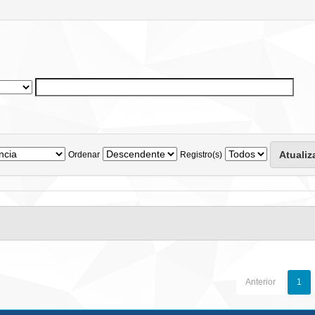
Ordenar
Registro(s)
Anterior
1