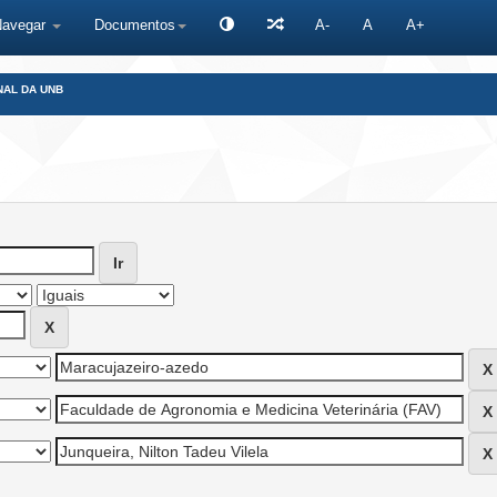
Navegar
Documentos
A-
A
A+
NAL DA UNB