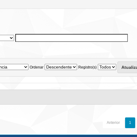
Ordenar
Registro(s)
Anterior
1