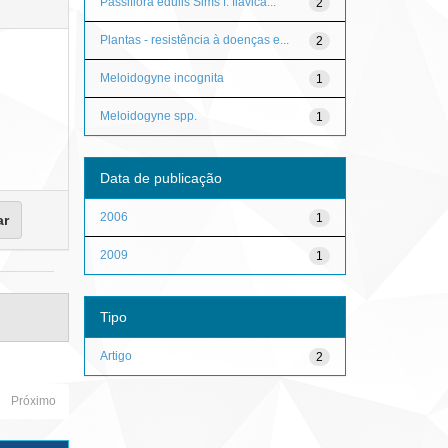
Passiflora edulis Sims f. flavica...
2
Plantas - resistência à doenças e...
2
Meloidogyne incognita
1
Meloidogyne spp.
1
Data de publicação
2006
1
2009
1
Tipo
Artigo
2
Próximo