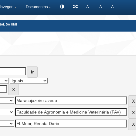
Navegar
Documentos
A-
A
A+
NAL DA UNB