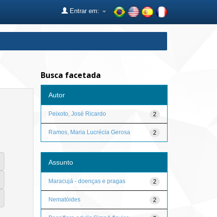
Entrar em:
Busca facetada
Autor
Peixoto, José Ricardo
2
Ramos, Maria Lucrécia Gerosa
2
Assunto
Maracujá - doenças e pragas
2
Nematóides
2