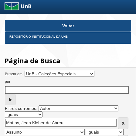
Skip
Voltar
navigation
REPOSITÓRIO INSTITUCIONAL DA UNB
Página de Busca
Buscar em:
por
Filtros correntes: