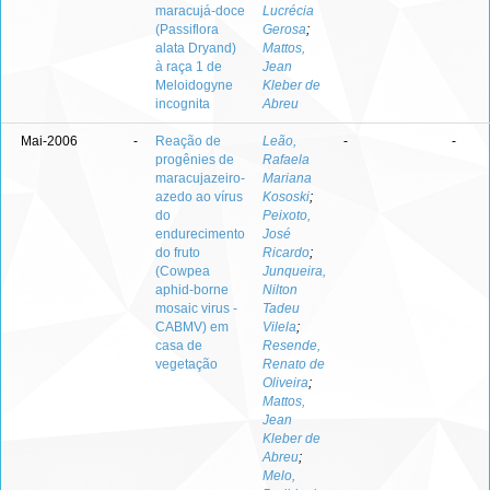
maracujá-doce
Lucrécia
(Passiflora
Gerosa
;
alata Dryand)
Mattos,
à raça 1 de
Jean
Meloidogyne
Kleber de
incognita
Abreu
Mai-2006
-
Reação de
Leão,
-
-
progênies de
Rafaela
maracujazeiro-
Mariana
azedo ao vírus
Kososki
;
do
Peixoto,
endurecimento
José
do fruto
Ricardo
;
(Cowpea
Junqueira,
aphid-borne
Nilton
mosaic virus -
Tadeu
CABMV) em
Vilela
;
casa de
Resende,
vegetação
Renato de
Oliveira
;
Mattos,
Jean
Kleber de
Abreu
;
Melo,