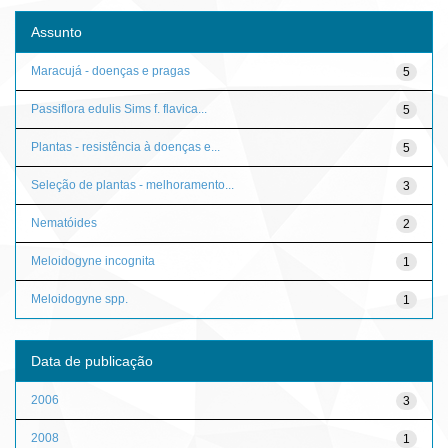
Assunto
Maracujá - doenças e pragas
5
Passiflora edulis Sims f. flavica...
5
Plantas - resistência à doenças e...
5
Seleção de plantas - melhoramento...
3
Nematóides
2
Meloidogyne incognita
1
Meloidogyne spp.
1
Data de publicação
2006
3
2008
1