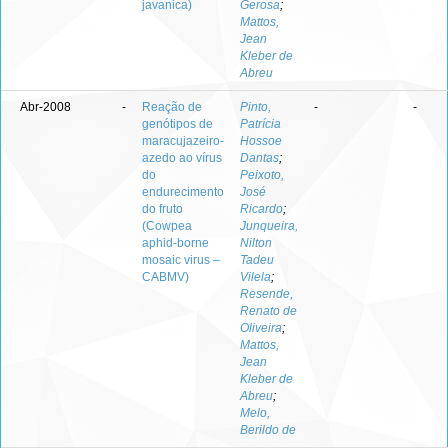
javanica)
Gerosa
;
Mattos,
Jean
Kleber de
Abreu
Abr-2008
-
Reação de
Pinto,
-
-
genótipos de
Patrícia
maracujazeiro-
Hossoe
azedo ao vírus
Dantas
;
do
Peixoto,
endurecimento
José
do fruto
Ricardo
;
(Cowpea
Junqueira,
aphid-borne
Nilton
mosaic virus –
Tadeu
CABMV)
Vilela
;
Resende,
Renato de
Oliveira
;
Mattos,
Jean
Kleber de
Abreu
;
Melo,
Berildo de