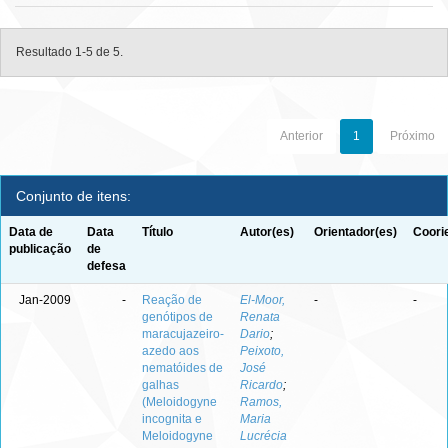
Resultado 1-5 de 5.
Anterior
1
Próximo
Conjunto de itens:
Data de
Data
Título
Autor(es)
Orientador(es)
Coori
publicação
de
defesa
Jan-2009
-
Reação de
El-Moor,
-
-
genótipos de
Renata
maracujazeiro-
Dario
;
azedo aos
Peixoto,
nematóides de
José
galhas
Ricardo
;
(Meloidogyne
Ramos,
incognita e
Maria
Meloidogyne
Lucrécia