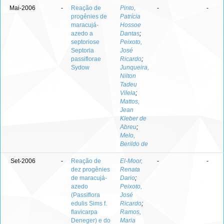
Mai-2006
-
Reação de
Pinto,
-
-
progênies de
Patrícia
maracujá-
Hossoe
azedo a
Dantas
;
septoriose
Peixoto,
Septoria
José
passiflorae
Ricardo
;
Sydow
Junqueira,
Nilton
Tadeu
Vilela
;
Mattos,
Jean
Kleber de
Abreu
;
Melo,
Berildo de
Set-2006
-
Reação de
El-Moor,
-
-
dez progênies
Renata
de maracujá-
Dario
;
azedo
Peixoto,
(Passiflora
José
edulis Sims f.
Ricardo
;
flavicarpa
Ramos,
Deneger) e do
Maria