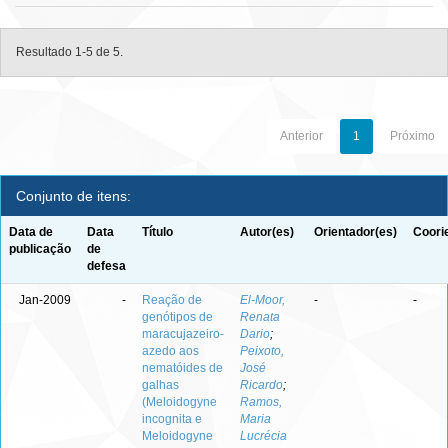
Resultado 1-5 de 5.
Anterior
1
Próximo
Conjunto de itens:
Data de
Data
Título
Autor(es)
Orientador(es)
Coori
publicação
de
defesa
Jan-2009
-
Reação de
El-Moor,
-
-
genótipos de
Renata
maracujazeiro-
Dario
;
azedo aos
Peixoto,
nematóides de
José
galhas
Ricardo
;
(Meloidogyne
Ramos,
incognita e
Maria
Meloidogyne
Lucrécia