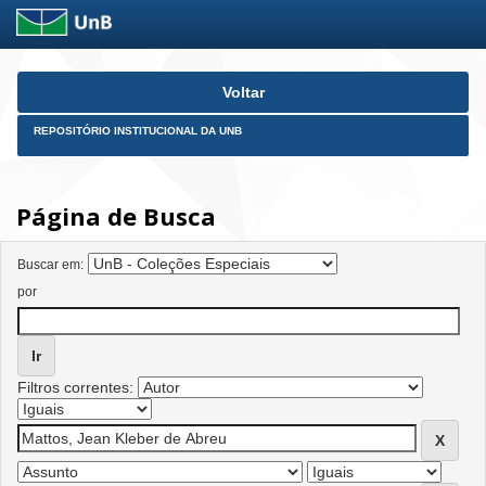
Skip
Voltar
navigation
REPOSITÓRIO INSTITUCIONAL DA UNB
Página de Busca
Buscar em:
por
Filtros correntes: