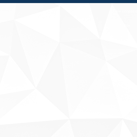
Fale conosco
Sobre