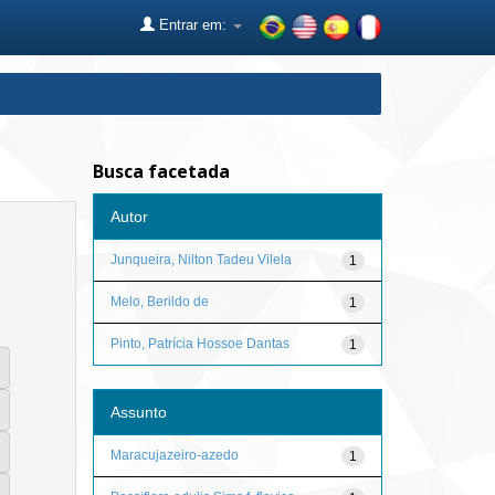
Entrar em:
Busca facetada
Autor
Junqueira, Nilton Tadeu Vilela
1
Melo, Berildo de
1
Pinto, Patrícia Hossoe Dantas
1
Assunto
Maracujazeiro-azedo
1