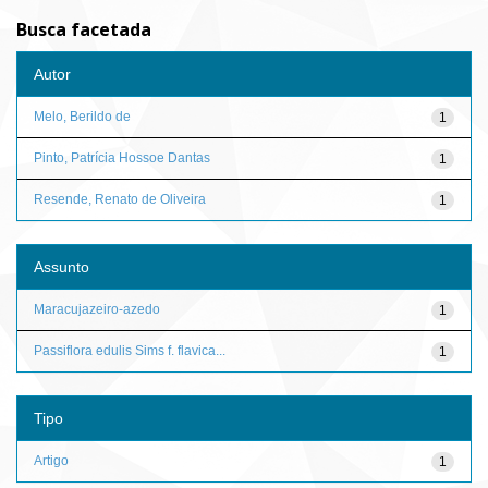
Busca facetada
Autor
Melo, Berildo de
1
Pinto, Patrícia Hossoe Dantas
1
Resende, Renato de Oliveira
1
Assunto
Maracujazeiro-azedo
1
Passiflora edulis Sims f. flavica...
1
Tipo
Artigo
1