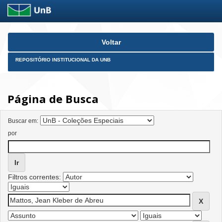
Skip
Voltar
navigation
REPOSITÓRIO INSTITUCIONAL DA UNB
Página de Busca
Buscar em:
por
Filtros correntes: