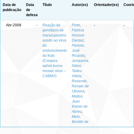
Data de
Data
Título
Autor(es)
Orientador(es)
Coori
publicação
de
defesa
Abr-2008
-
Reação de
Pinto,
-
-
genótipos de
Patrícia
maracujazeiro-
Hossoe
azedo ao vírus
Dantas
;
do
Peixoto,
endurecimento
José
do fruto
Ricardo
;
(Cowpea
Junqueira,
aphid-borne
Nilton
mosaic virus –
Tadeu
CABMV)
Vilela
;
Resende,
Renato de
Oliveira
;
Mattos,
Jean
Kleber de
Abreu
;
Melo,
Berildo de