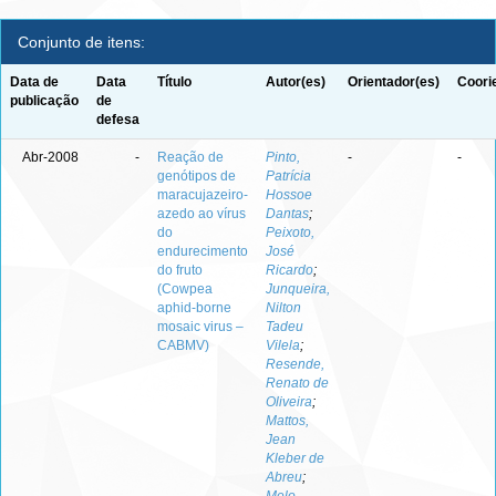
Conjunto de itens:
Data de
Data
Título
Autor(es)
Orientador(es)
Coori
publicação
de
defesa
Abr-2008
-
Reação de
Pinto,
-
-
genótipos de
Patrícia
maracujazeiro-
Hossoe
azedo ao vírus
Dantas
;
do
Peixoto,
endurecimento
José
do fruto
Ricardo
;
(Cowpea
Junqueira,
aphid-borne
Nilton
mosaic virus –
Tadeu
CABMV)
Vilela
;
Resende,
Renato de
Oliveira
;
Mattos,
Jean
Kleber de
Abreu
;