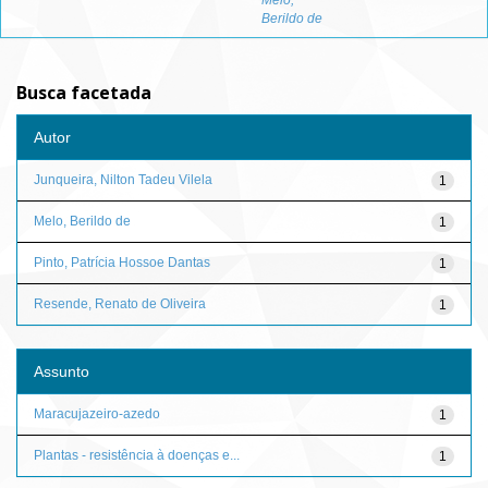
Melo,
Berildo de
Busca facetada
Autor
Junqueira, Nilton Tadeu Vilela
1
Melo, Berildo de
1
Pinto, Patrícia Hossoe Dantas
1
Resende, Renato de Oliveira
1
Assunto
Maracujazeiro-azedo
1
Plantas - resistência à doenças e...
1