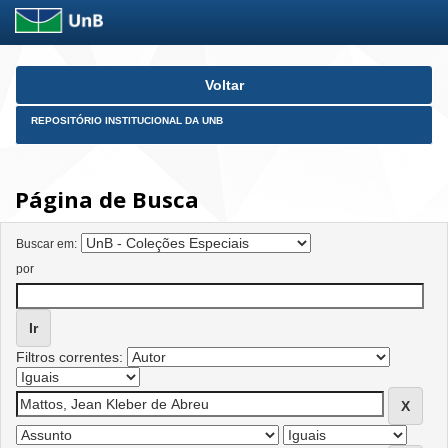
Skip
Voltar
navigation
REPOSITÓRIO INSTITUCIONAL DA UNB
Página de Busca
Buscar em:
por
Filtros correntes: