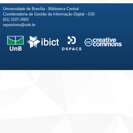
Universidade de Brasília - Biblioteca Central
Coordenadoria de Gestão da Informação Digital - GID
(61) 3107-2683
repositorio@unb.br
Fale conosco
Sobre