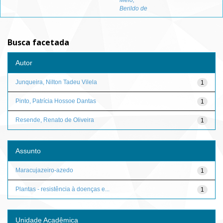
Melo,
Berildo de
Busca facetada
Autor
Junqueira, Nilton Tadeu Vilela
1
Pinto, Patrícia Hossoe Dantas
1
Resende, Renato de Oliveira
1
Assunto
Maracujazeiro-azedo
1
Plantas - resistência à doenças e...
1
Unidade Acadêmica