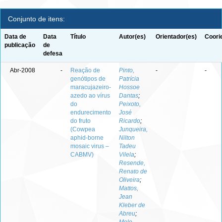
Conjunto de itens:
Data de
Data
Título
Autor(es)
Orientador(es)
Coori
publicação
de
defesa
Abr-2008
-
Reação de
Pinto,
-
-
genótipos de
Patrícia
maracujazeiro-
Hossoe
azedo ao vírus
Dantas
;
do
Peixoto,
endurecimento
José
do fruto
Ricardo
;
(Cowpea
Junqueira,
aphid-borne
Nilton
mosaic virus –
Tadeu
CABMV)
Vilela
;
Resende,
Renato de
Oliveira
;
Mattos,
Jean
Kleber de
Abreu
;