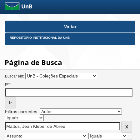
Skip
Voltar
navigation
REPOSITÓRIO INSTITUCIONAL DA UNB
Página de Busca
Buscar em:
por
Filtros correntes: