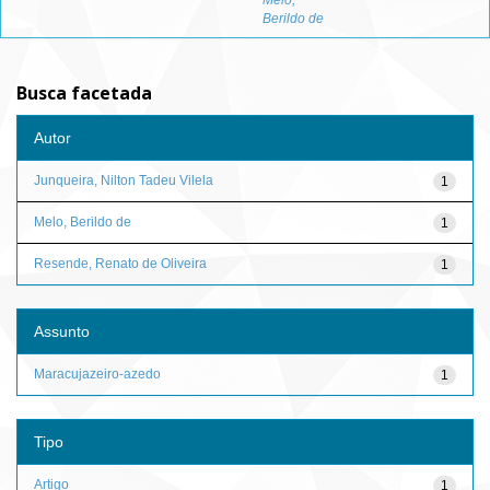
Melo,
Berildo de
Busca facetada
Autor
Junqueira, Nilton Tadeu Vilela
1
Melo, Berildo de
1
Resende, Renato de Oliveira
1
Assunto
Maracujazeiro-azedo
1
Tipo
Artigo
1