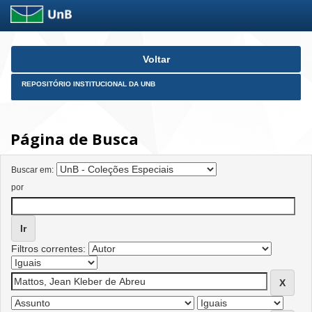
Skip
Voltar
navigation
REPOSITÓRIO INSTITUCIONAL DA UNB
Página de Busca
Buscar em:
por
Filtros correntes: