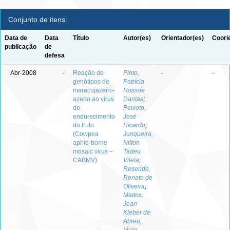
Conjunto de itens:
Data de
Data
Título
Autor(es)
Orientador(es)
Coori
publicação
de
defesa
Abr-2008
-
Reação de
Pinto,
-
-
genótipos de
Patrícia
maracujazeiro-
Hossoe
azedo ao vírus
Dantas
;
do
Peixoto,
endurecimento
José
do fruto
Ricardo
;
(Cowpea
Junqueira,
aphid-borne
Nilton
mosaic virus –
Tadeu
CABMV)
Vilela
;
Resende,
Renato de
Oliveira
;
Mattos,
Jean
Kleber de
Abreu
;