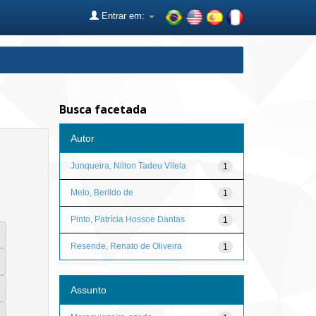
Entrar em:
Busca facetada
Autor
Junqueira, Nilton Tadeu Vilela
1
Melo, Berildo de
1
Pinto, Patrícia Hossoe Dantas
1
Resende, Renato de Oliveira
1
Assunto