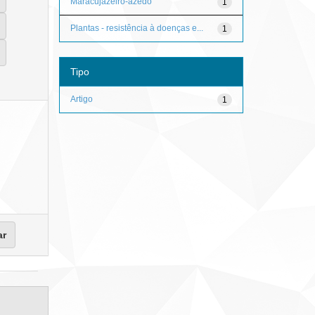
Maracujazeiro-azedo
1
Plantas - resistência à doenças e...
1
Tipo
Artigo
1