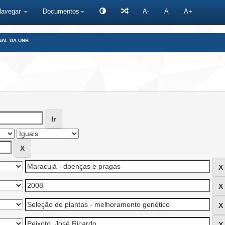
Navegar
Documentos
A-
A
A+
NAL DA UNB