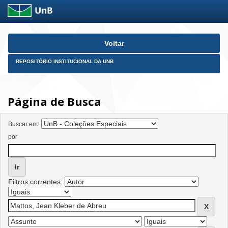
Skip
Voltar
navigation
REPOSITÓRIO INSTITUCIONAL DA UNB
Página de Busca
Buscar em:
por
Filtros correntes: