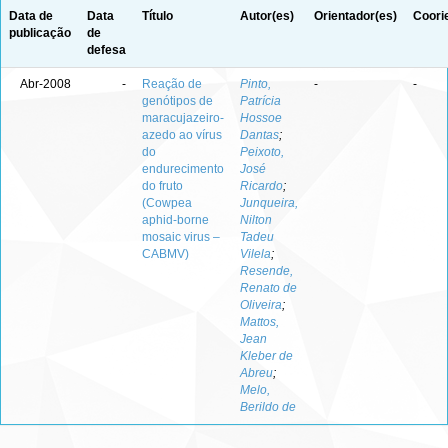
Data de
Data
Título
Autor(es)
Orientador(es)
Coori
publicação
de
defesa
Abr-2008
-
Reação de
Pinto,
-
-
genótipos de
Patrícia
maracujazeiro-
Hossoe
azedo ao vírus
Dantas
;
do
Peixoto,
endurecimento
José
do fruto
Ricardo
;
(Cowpea
Junqueira,
aphid-borne
Nilton
mosaic virus –
Tadeu
CABMV)
Vilela
;
Resende,
Renato de
Oliveira
;
Mattos,
Jean
Kleber de
Abreu
;
Melo,
Berildo de