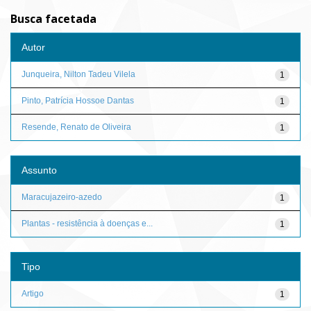
Busca facetada
Autor
Junqueira, Nilton Tadeu Vilela
1
Pinto, Patrícia Hossoe Dantas
1
Resende, Renato de Oliveira
1
Assunto
Maracujazeiro-azedo
1
Plantas - resistência à doenças e...
1
Tipo
Artigo
1