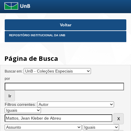
Skip
Voltar
navigation
REPOSITÓRIO INSTITUCIONAL DA UNB
Página de Busca
Buscar em:
por
Filtros correntes: