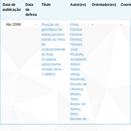
Data de
Data
Título
Autor(es)
Orientador(es)
Coori
publicação
de
defesa
Abr-2008
-
Reação de
Pinto,
-
-
genótipos de
Patrícia
maracujazeiro-
Hossoe
azedo ao vírus
Dantas
;
do
Peixoto,
endurecimento
José
do fruto
Ricardo
;
(Cowpea
Junqueira,
aphid-borne
Nilton
mosaic virus –
Tadeu
CABMV)
Vilela
;
Resende,
Renato de
Oliveira
;
Mattos,
Jean
Kleber de
Abreu
;
Melo,
Berildo de