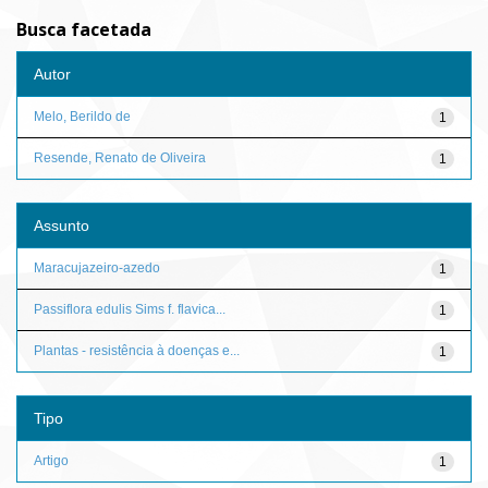
Busca facetada
Autor
Melo, Berildo de
1
Resende, Renato de Oliveira
1
Assunto
Maracujazeiro-azedo
1
Passiflora edulis Sims f. flavica...
1
Plantas - resistência à doenças e...
1
Tipo
Artigo
1