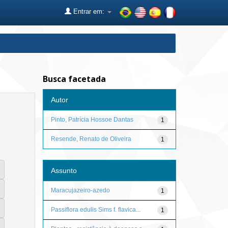
Entrar em:
Busca facetada
Autor
Pinto, Patrícia Hossoe Dantas
1
Resende, Renato de Oliveira
1
Assunto
Maracujazeiro-azedo
1
Passiflora edulis Sims f. flavica...
1