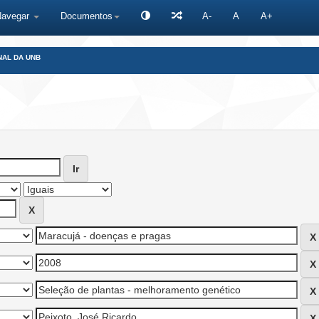
Navegar
Documentos
A-
A
A+
NAL DA UNB