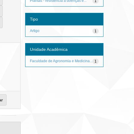
Plantas - resistência à doenças e...
1
Tipo
Artigo
1
Unidade Acadêmica
Faculdade de Agronomia e Medicina...
1