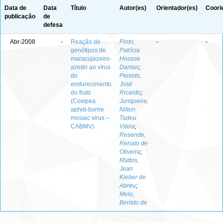
Data de
Data
Título
Autor(es)
Orientador(es)
Coori
publicação
de
defesa
Abr-2008
-
Reação de
Pinto,
-
-
genótipos de
Patrícia
maracujazeiro-
Hossoe
azedo ao vírus
Dantas
;
do
Peixoto,
endurecimento
José
do fruto
Ricardo
;
(Cowpea
Junqueira,
aphid-borne
Nilton
mosaic virus –
Tadeu
CABMV)
Vilela
;
Resende,
Renato de
Oliveira
;
Mattos,
Jean
Kleber de
Abreu
;
Melo,
Berildo de