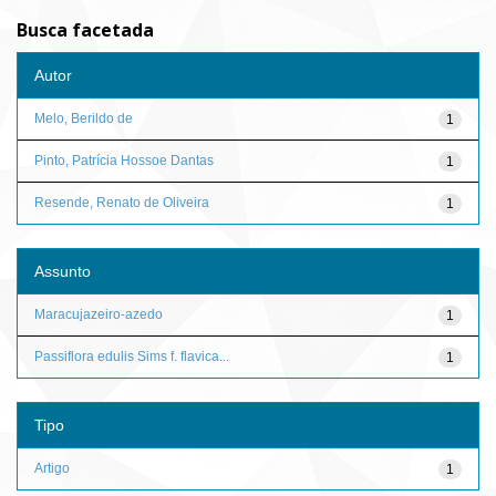
Busca facetada
Autor
Melo, Berildo de
1
Pinto, Patrícia Hossoe Dantas
1
Resende, Renato de Oliveira
1
Assunto
Maracujazeiro-azedo
1
Passiflora edulis Sims f. flavica...
1
Tipo
Artigo
1