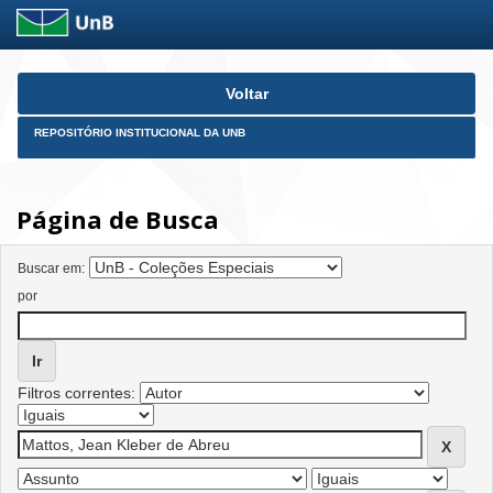
Skip
Voltar
navigation
REPOSITÓRIO INSTITUCIONAL DA UNB
Página de Busca
Buscar em:
por
Filtros correntes: