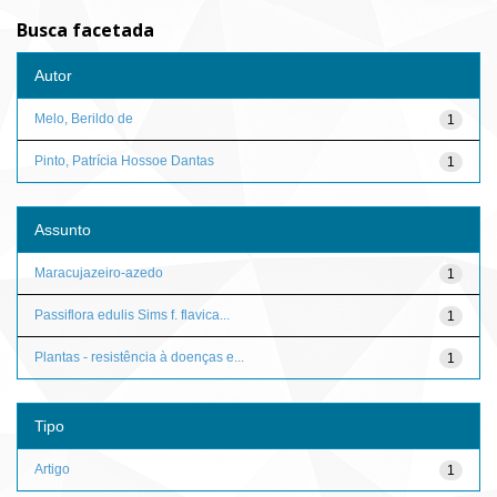
Busca facetada
Autor
Melo, Berildo de
1
Pinto, Patrícia Hossoe Dantas
1
Assunto
Maracujazeiro-azedo
1
Passiflora edulis Sims f. flavica...
1
Plantas - resistência à doenças e...
1
Tipo
Artigo
1