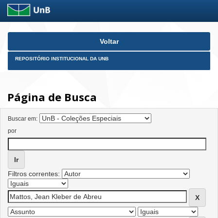
Skip
Voltar
navigation
REPOSITÓRIO INSTITUCIONAL DA UNB
Página de Busca
Buscar em:
por
Filtros correntes: