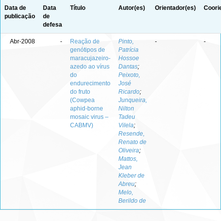
Data de
Data
Título
Autor(es)
Orientador(es)
Coori
publicação
de
defesa
Abr-2008
-
Reação de
Pinto,
-
-
genótipos de
Patrícia
maracujazeiro-
Hossoe
azedo ao vírus
Dantas
;
do
Peixoto,
endurecimento
José
do fruto
Ricardo
;
(Cowpea
Junqueira,
aphid-borne
Nilton
mosaic virus –
Tadeu
CABMV)
Vilela
;
Resende,
Renato de
Oliveira
;
Mattos,
Jean
Kleber de
Abreu
;
Melo,
Berildo de