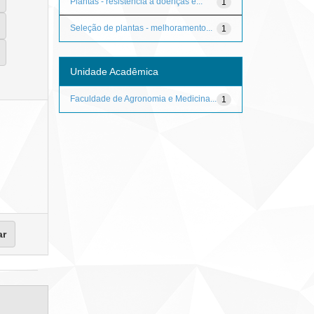
Plantas - resistência à doenças e...
1
Seleção de plantas - melhoramento...
1
Unidade Acadêmica
Faculdade de Agronomia e Medicina...
1