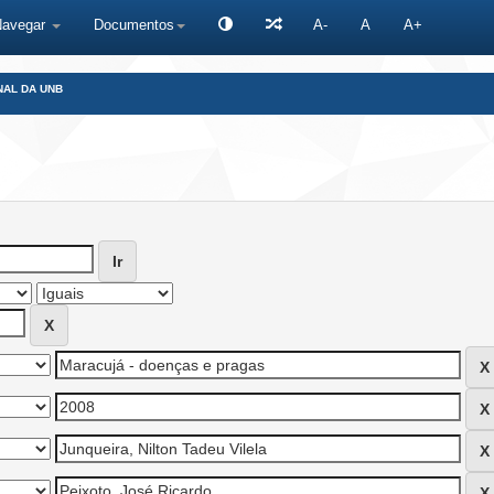
Navegar
Documentos
A-
A
A+
NAL DA UNB