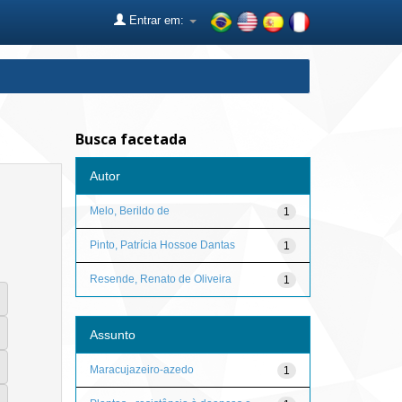
Entrar em:
Busca facetada
Autor
Melo, Berildo de
1
Pinto, Patrícia Hossoe Dantas
1
Resende, Renato de Oliveira
1
Assunto
Maracujazeiro-azedo
1