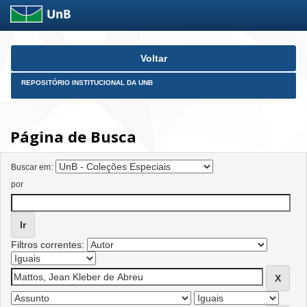
Skip
Voltar
navigation
REPOSITÓRIO INSTITUCIONAL DA UNB
Página de Busca
Buscar em:
por
Filtros correntes: