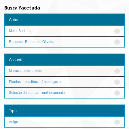
Busca facetada
Autor
Melo, Berildo de
1
Resende, Renato de Oliveira
1
Assunto
Maracujazeiro-azedo
1
Plantas - resistência à doenças e...
1
Seleção de plantas - melhoramento...
1
Tipo
Artigo
1