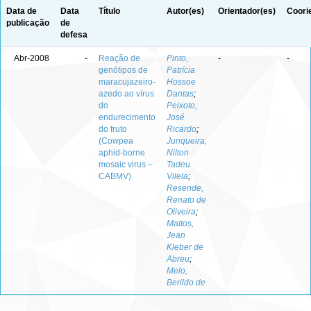
Data de
Data
Título
Autor(es)
Orientador(es)
Coori
publicação
de
defesa
Abr-2008
-
Reação de
Pinto,
-
-
genótipos de
Patrícia
maracujazeiro-
Hossoe
azedo ao vírus
Dantas
;
do
Peixoto,
endurecimento
José
do fruto
Ricardo
;
(Cowpea
Junqueira,
aphid-borne
Nilton
mosaic virus –
Tadeu
CABMV)
Vilela
;
Resende,
Renato de
Oliveira
;
Mattos,
Jean
Kleber de
Abreu
;
Melo,
Berildo de