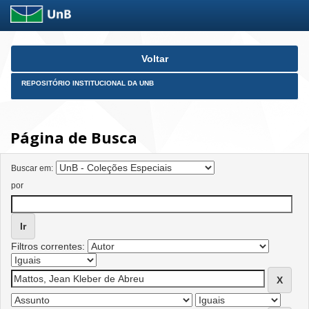
Skip
Voltar
navigation
REPOSITÓRIO INSTITUCIONAL DA UNB
Página de Busca
Buscar em:
por
Filtros correntes: