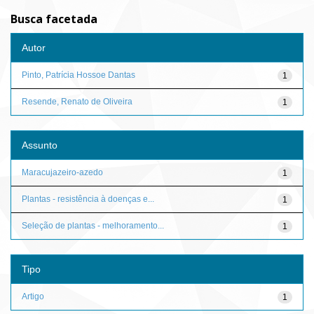
Busca facetada
Autor
Pinto, Patrícia Hossoe Dantas
1
Resende, Renato de Oliveira
1
Assunto
Maracujazeiro-azedo
1
Plantas - resistência à doenças e...
1
Seleção de plantas - melhoramento...
1
Tipo
Artigo
1