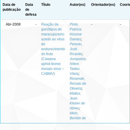
Data de
Data
Título
Autor(es)
Orientador(es)
Coori
publicação
de
defesa
Abr-2008
-
Reação de
Pinto,
-
-
genótipos de
Patrícia
maracujazeiro-
Hossoe
azedo ao vírus
Dantas
;
do
Peixoto,
endurecimento
José
do fruto
Ricardo
;
(Cowpea
Junqueira,
aphid-borne
Nilton
mosaic virus –
Tadeu
CABMV)
Vilela
;
Resende,
Renato de
Oliveira
;
Mattos,
Jean
Kleber de
Abreu
;
Melo,
Berildo de