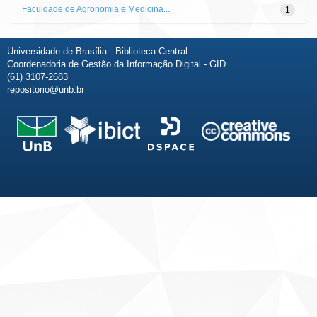
Faculdade de Agronomia e Medicina...
1
Universidade de Brasília - Biblioteca Central
Coordenadoria de Gestão da Informação Digital - GID
(61) 3107-2683
repositorio@unb.br
Fale conosco
Sobre