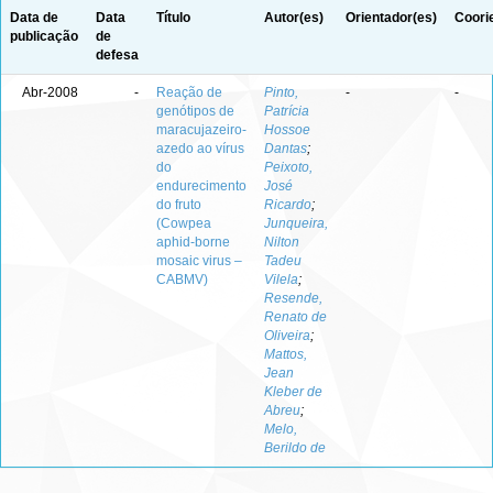
Data de
Data
Título
Autor(es)
Orientador(es)
Coori
publicação
de
defesa
Abr-2008
-
Reação de
Pinto,
-
-
genótipos de
Patrícia
maracujazeiro-
Hossoe
azedo ao vírus
Dantas
;
do
Peixoto,
endurecimento
José
do fruto
Ricardo
;
(Cowpea
Junqueira,
aphid-borne
Nilton
mosaic virus –
Tadeu
CABMV)
Vilela
;
Resende,
Renato de
Oliveira
;
Mattos,
Jean
Kleber de
Abreu
;
Melo,
Berildo de