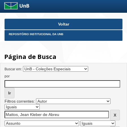
Skip
Voltar
navigation
REPOSITÓRIO INSTITUCIONAL DA UNB
Página de Busca
Buscar em:
por
Filtros correntes: