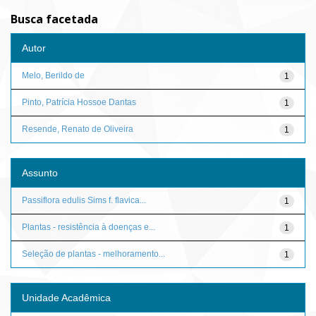
Busca facetada
Autor
Melo, Berildo de
1
Pinto, Patrícia Hossoe Dantas
1
Resende, Renato de Oliveira
1
Assunto
Passiflora edulis Sims f. flavica...
1
Plantas - resistência à doenças e...
1
Seleção de plantas - melhoramento...
1
Unidade Acadêmica