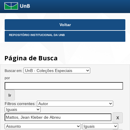
Skip
Voltar
navigation
REPOSITÓRIO INSTITUCIONAL DA UNB
Página de Busca
Buscar em:
por
Filtros correntes: