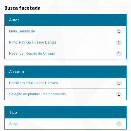
Busca facetada
Autor
Melo, Berildo de
1
Pinto, Patrícia Hossoe Dantas
1
Resende, Renato de Oliveira
1
Assunto
Passiflora edulis Sims f. flavica...
1
Seleção de plantas - melhoramento...
1
Tipo
Artigo
1