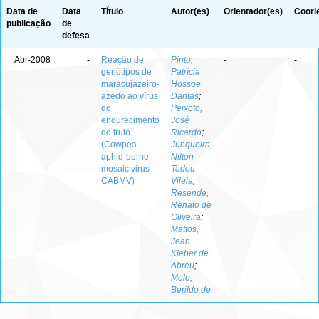
Data de
Data
Título
Autor(es)
Orientador(es)
Coori
publicação
de
defesa
Abr-2008
-
Reação de
Pinto,
-
-
genótipos de
Patrícia
maracujazeiro-
Hossoe
azedo ao vírus
Dantas
;
do
Peixoto,
endurecimento
José
do fruto
Ricardo
;
(Cowpea
Junqueira,
aphid-borne
Nilton
mosaic virus –
Tadeu
CABMV)
Vilela
;
Resende,
Renato de
Oliveira
;
Mattos,
Jean
Kleber de
Abreu
;
Melo,
Berildo de